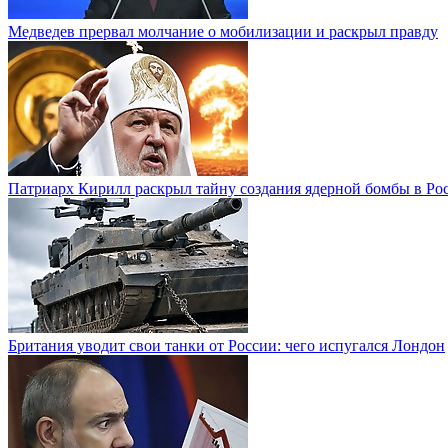
Медведев прервал молчание о мобилизации и раскрыл правду
Патриарх Кирилл раскрыл тайну создания ядерной бомбы в Ро
Британия уводит свои танки от России: чего испугался Лондон