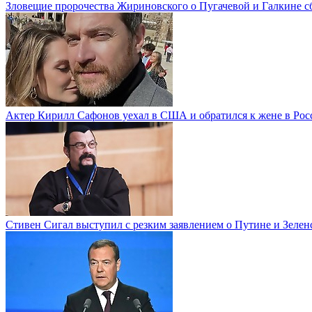
Зловещие пророчества Жириновского о Пугачевой и Галкине с
Актер Кирилл Сафонов уехал в США и обратился к жене в Рос
Стивен Сигал выступил с резким заявлением о Путине и Зелен