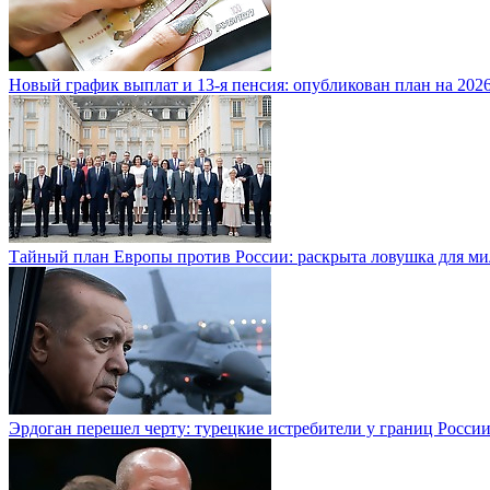
Новый график выплат и 13-я пенсия: опубликован план на 2026
Тайный план Европы против России: раскрыта ловушка для м
Эрдоган перешел черту: турецкие истребители у границ Росси