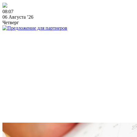
0
8
:
0
7
06 Августа ’26
Четверг