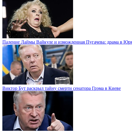
Падение Лаймы Вайкуле и изможденная Пугачева: драма в Юр
Виктор Бут раскрыл тайну смерти сенатора Грэма в Киеве