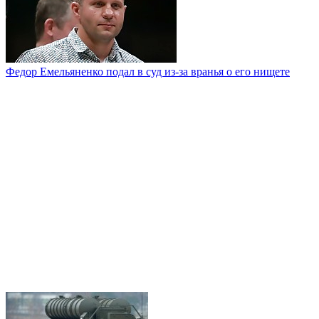
Федор Емельяненко подал в суд из-за вранья о его нищете