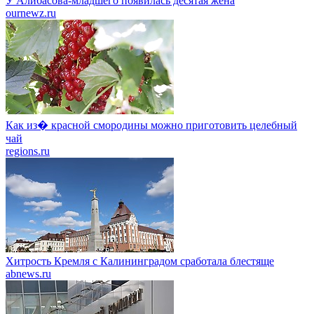
У Алибасова-младшего появилась десятая жена
ournewz.ru
Как из� красной смородины можно приготовить целебный
чай
regions.ru
Хитрость Кремля с Калининградом сработала блестяще
abnews.ru