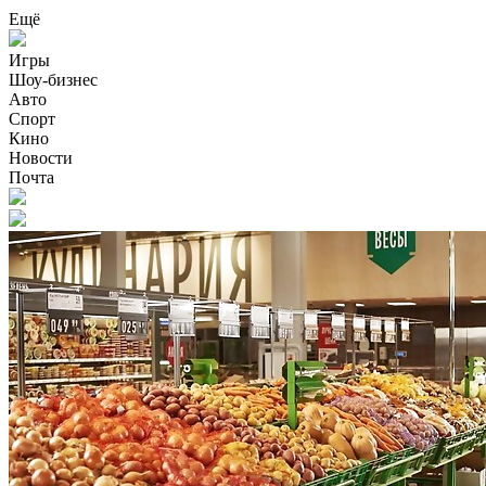
Ещё
Игры
Шоу-бизнес
Авто
Спорт
Кино
Новости
Почта