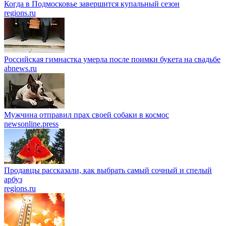
Когда в Подмосковье завершится купальный сезон
regions.ru
Российская гимнастка умерла после поимки букета на свадьбе
abnews.ru
Мужчина отправил прах своей собаки в космос
newsonline.press
Продавцы рассказали, как выбрать самый сочный и спелый
арбуз
regions.ru