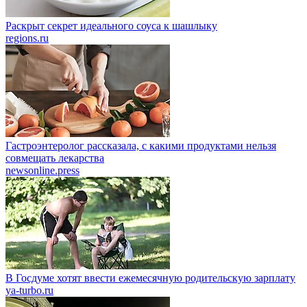
Раскрыт секрет идеального соуса к шашлыку
regions.ru
Гастроэнтеролог рассказала, с какими продуктами нельзя
совмещать лекарства
newsonline.press
В Госдуме хотят ввести ежемесячную родительскую зарплату
ya-turbo.ru