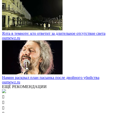
Ялта в темноте: кто ответит за длительное отсутствие света
ournewz.ru
Намин раскрыл план пасынка после двойного убийства
ournewz.ru
ЕЩЁ РЕКОМЕНДАЦИИ


