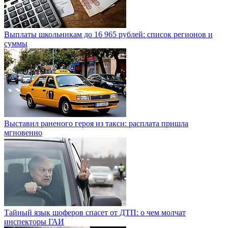
Выплаты школьникам до 16 965 рублей: список регионов и
суммы
Выставил раненого героя из такси: расплата пришла
мгновенно
Тайный язык шоферов спасет от ДТП: о чем молчат
инспекторы ГАИ