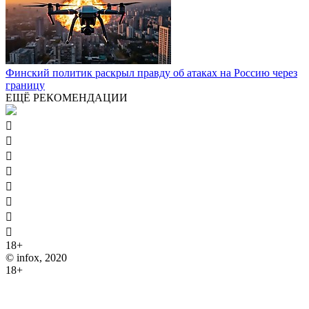
Финский политик раскрыл правду об атаках на Россию через
границу
ЕЩЁ РЕКОМЕНДАЦИИ








18+
© infox, 2020
18+
На информационных ресурсах INFOX применяются
рекомендательные технологии (информационные технологии
предоставления информации на основе сбора, систематизации