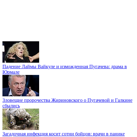
Падение Лаймы Вайкуле и изможденная Пугачева: драма в
Юрмале
Зловещие пророчества Жириновского о Пугачевой и Галкине
сбылись
Загадочная инфекция косит сотни бойцов: врачи в панике