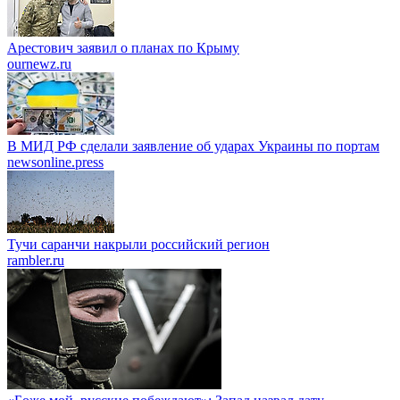
Арестович заявил о планах по Крыму
ournewz.ru
В МИД РФ сделали заявление об ударах Украины по портам
newsonline.press
Тучи саранчи накрыли российский регион
rambler.ru