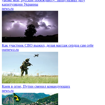
«Боже мой, русские побеждают»: Запад назвал дату
капитуляции Украины
news.ru
Как участник СВО выжил, делая массаж сердца сам себе
ournewz.ru
Киев в огне, Путин сменил командующих
news.ru