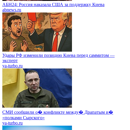
АБН24: Россия наказала США за поддержку Киева
abnews.ru
Удары РФ изменили позицию Киева перед саммитом —
эксперт
ya-turbo.ru
СМИ сообщили о� конфликте между� Драпатым и�
«полками Сырского»
ya-turbo.ru