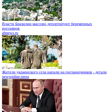
Власти Бразилии массово депортируют беременных
россиянок
abnews.ru
Жители украинского села напали на пограничников - детали
newsonline.press