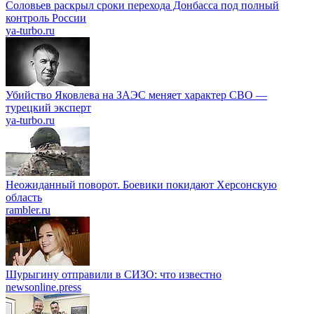
Соловьев раскрыл сроки перехода Донбасса под полный
контроль России
ya-turbo.ru
Убийство Яковлева на ЗАЭС меняет характер СВО —
турецкий эксперт
ya-turbo.ru
Неожиданный поворот. Боевики покидают Херсонскую
область
rambler.ru
Шурыгину отправили в СИЗО: что известно
newsonline.press