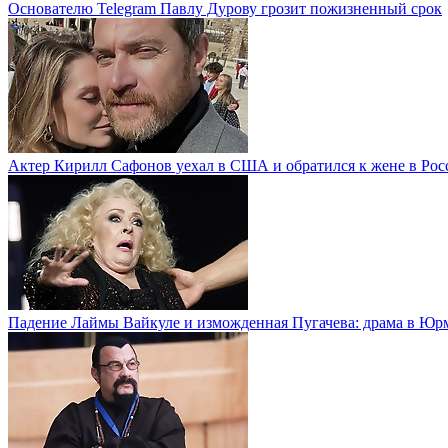
Основателю Telegram Павлу Дурову грозит пожизненный срок
Актер Кирилл Сафонов уехал в США и обратился к жене в Рос
Падение Лаймы Вайкуле и изможденная Пугачева: драма в Юр