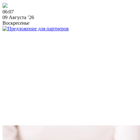
0
6
:
0
7
09 Августа ’26
Воскресенье