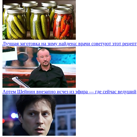
Лучшая заготовка на зиму найдена: врачи советуют этот рецепт
Артем Шейнин внезапно исчез из эфира — где сейчас ведущий