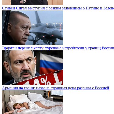
Стивен Сигал выступил с резким заявлением о Путине и Зелен
Эрдоган перешел черту: турецкие истребители у границ Росси
Армения на грани: названа страшная цена разрыва с Россией