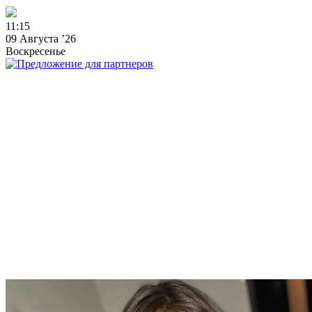
1
1
:
1
5
09 Августа ’26
Воскресенье