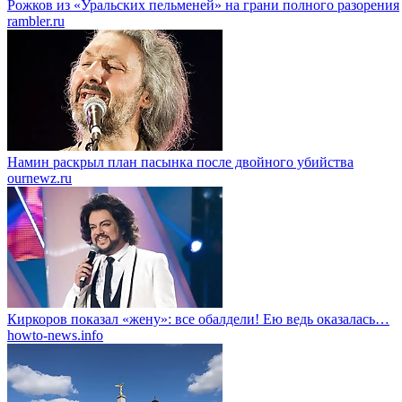
Рожков из «Уральских пельменей» на грани полного разорения
rambler.ru
Намин раскрыл план пасынка после двойного убийства
ournewz.ru
Киркоров показал «жену»: все обалдели! Ею ведь оказалась…
howto-news.info