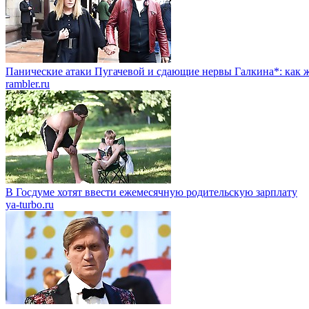
Панические атаки Пугачевой и сдающие нервы Галкина*: как ж
rambler.ru
В Госдуме хотят ввести ежемесячную родительскую зарплату
ya-turbo.ru