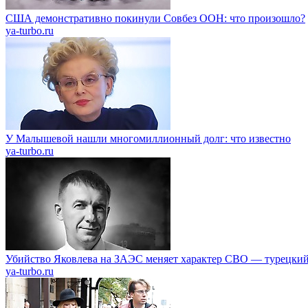
США демонстративно покинули Совбез ООН: что произошло?
ya-turbo.ru
У Малышевой нашли многомиллионный долг: что известно
ya-turbo.ru
Убийство Яковлева на ЗАЭС меняет характер СВО — турецкий
ya-turbo.ru