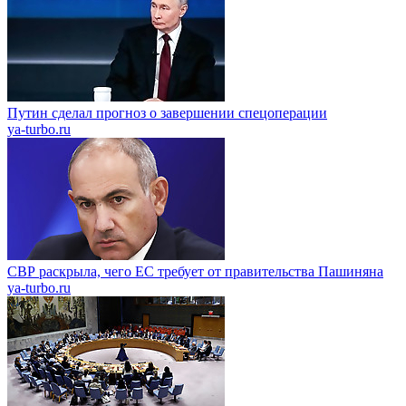
Путин сделал прогноз о завершении спецоперации
ya-turbo.ru
СВР раскрыла, чего ЕС требует от правительства Пашиняна
ya-turbo.ru