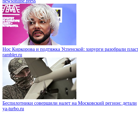
newsonline.press
Нос Киркорова и подтяжка Успенской: хирурги разобрали пласт
rambler.ru
Беспилотники совершили налет на Московский регион: детали
ya-turbo.ru