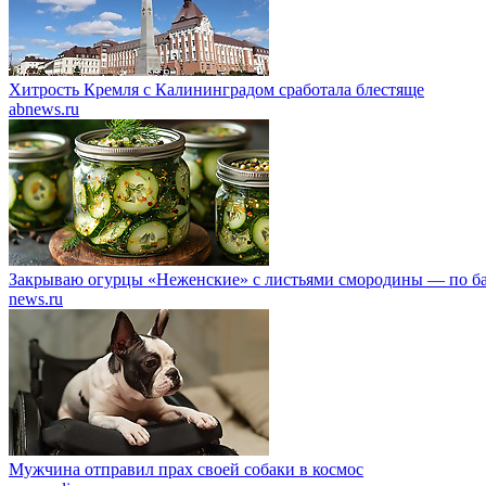
Хитрость Кремля с Калининградом сработала блестяще
abnews.ru
Закрываю огурцы «Неженские» с листьями смородины — по б
news.ru
Мужчина отправил прах своей собаки в космос