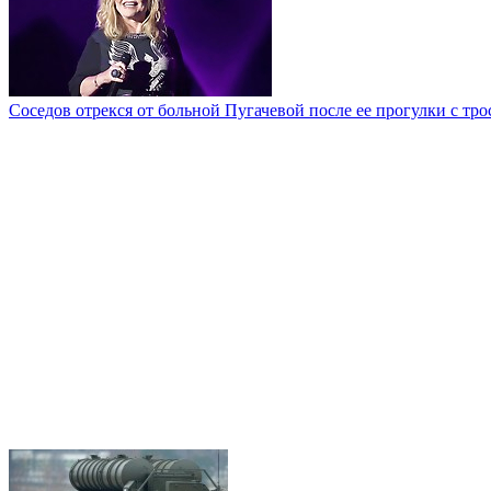
Соседов отрекся от больной Пугачевой после ее прогулки с тр