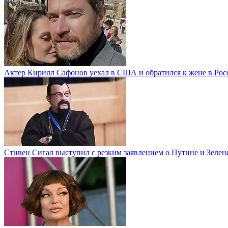
Актер Кирилл Сафонов уехал в США и обратился к жене в Рос
Стивен Сигал выступил с резким заявлением о Путине и Зелен