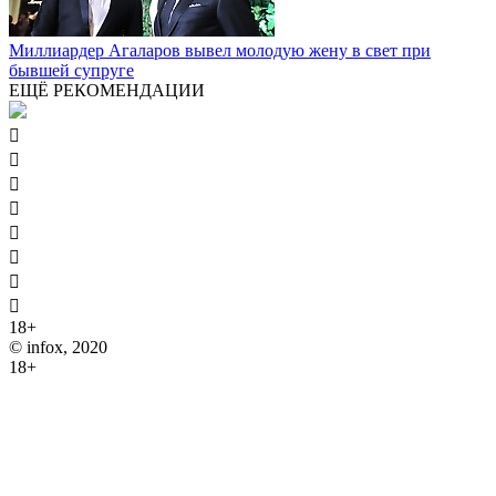
Миллиардер Агаларов вывел молодую жену в свет при
бывшей супруге
ЕЩЁ РЕКОМЕНДАЦИИ








18+
© infox, 2020
18+
На информационных ресурсах INFOX применяются
рекомендательные технологии (информационные технологии
предоставления информации на основе сбора, систематизации
и анализа сведений, относящихся к предпочтениям
пользователей сети "Интернет", находящихся на территории
Российской Федерации).