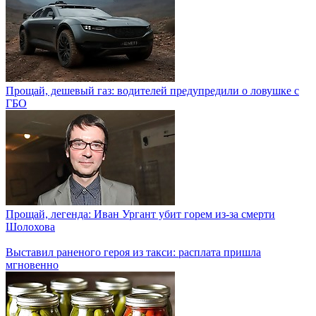
Прощай, дешевый газ: водителей предупредили о ловушке с
ГБО
Прощай, легенда: Иван Ургант убит горем из-за смерти
Шолохова
Выставил раненого героя из такси: расплата пришла
мгновенно