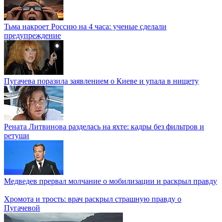
Тьма накроет Россию на 4 часа: ученые сделали
предупреждение
Пугачева поразила заявлением о Киеве и упала в нищету
Рената Литвинова разделась на яхте: кадры без фильтров и
ретуши
Медведев прервал молчание о мобилизации и раскрыл правду
Хромота и трость: врач раскрыл страшную правду о
Пугачевой