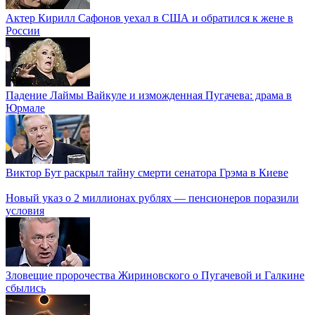
Актер Кирилл Сафонов уехал в США и обратился к жене в
России
Падение Лаймы Вайкуле и изможденная Пугачева: драма в
Юрмале
Виктор Бут раскрыл тайну смерти сенатора Грэма в Киеве
Новый указ о 2 миллионах рублях — пенсионеров поразили
условия
Зловещие пророчества Жириновского о Пугачевой и Галкине
сбылись