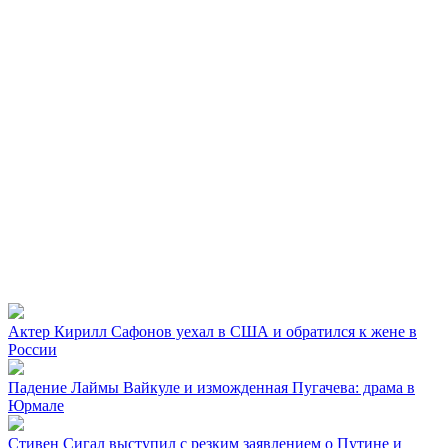
Актер Кирилл Сафонов уехал в США и обратился к жене в
России
Падение Лаймы Вайкуле и изможденная Пугачева: драма в
Юрмале
Стивен Сигал выступил с резким заявлением о Путине и