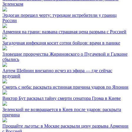
Зеленском
Эрдоган перешел черту: турецкие истребители у границ
России
Армения на грани: названа страшная цена разрыва с Россией
Загадочная инфекция косит сотни бойцов: врачи в панике
Зловещие пророчества Жириновского о Пугачевой и Галкине
сбылись
Артем Шейнин внезапно исчез из эфира — где сейчас
ведущий
Смерть с неба: раскрыта истинная причина ударов по Японии
Виктор Бут раскрыл тайну смерти сенатора Грэма в Киеве
Зеленский не возвращается в Киев после ударов: раскрыта
причина
Прощайте льготы: в Москве раскрыли цену разрыва Армении
с Россией