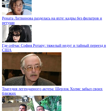
Рената Литвинова разделась на яхте: кадры без фильтров и
ретуши
Где сейчас София Ротару: тяжелый недуг и тайный переезд в
США
Трагедия легендарного актера: Шерлок Холмс забыл своих
близких