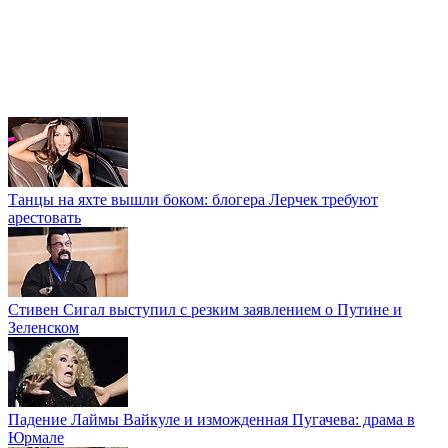
Танцы на яхте вышли боком: блогера Лерчек требуют
арестовать
Стивен Сигал выступил с резким заявлением о Путине и
Зеленском
Падение Лаймы Вайкуле и изможденная Пугачева: драма в
Юрмале