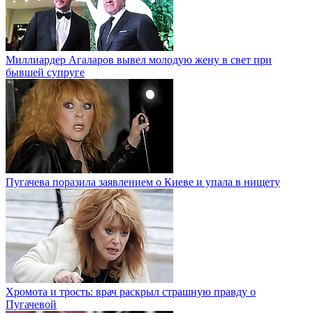
Миллиардер Агаларов вывел молодую жену в свет при
бывшей супруге
Пугачева поразила заявлением о Киеве и упала в нищету
Хромота и трость: врач раскрыл страшную правду о
Пугачевой