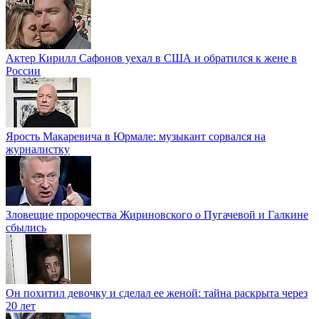
Актер Кирилл Сафонов уехал в США и обратился к жене в
России
Ярость Макаревича в Юрмале: музыкант сорвался на
журналистку
Зловещие пророчества Жириновского о Пугачевой и Галкине
сбылись
Он похитил девочку и сделал ее женой: тайна раскрыта через
20 лет