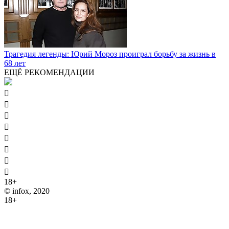
Трагедия легенды: Юрий Мороз проиграл борьбу за жизнь в
68 лет
ЕЩЁ РЕКОМЕНДАЦИИ








18+
© infox, 2020
18+
На информационных ресурсах INFOX применяются
рекомендательные технологии (информационные технологии
предоставления информации на основе сбора, систематизации