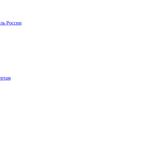
оль России
ертам