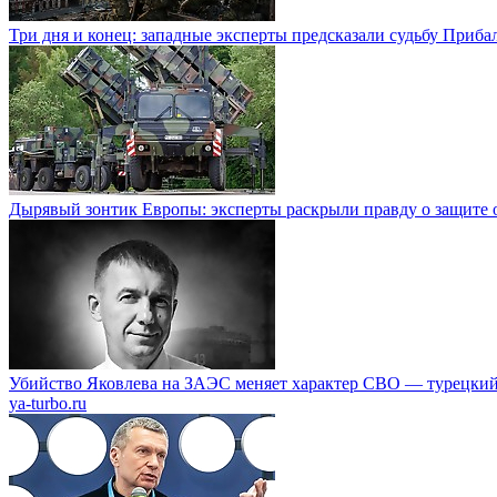
Три дня и конец: западные эксперты предсказали судьбу Приба
Дырявый зонтик Европы: эксперты раскрыли правду о защите о
Убийство Яковлева на ЗАЭС меняет характер СВО — турецкий
ya-turbo.ru