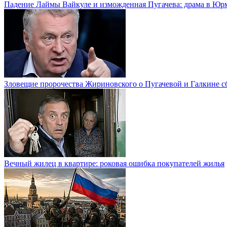
Падение Лаймы Вайкуле и изможденная Пугачева: драма в Юр
Зловещие пророчества Жириновского о Пугачевой и Галкине с
Вечный жилец в квартире: роковая ошибка покупателей жилья