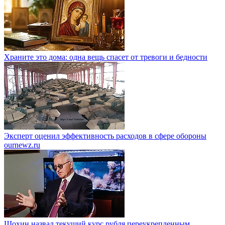
Храните это дома: одна вещь спасет от тревоги и бедности
Эксперт оценил эффективность расходов в сфере обороны
ournewz.ru
Шохин назвал текущий курс рубля переукрепленным