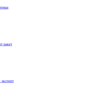
лтики
т ракет
 эксперт