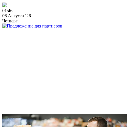
0
1
:
4
6
06 Августа ’26
Четверг