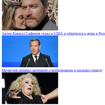
Актер Кирилл Сафонов уехал в США и обратился к жене в Рос
Медведев прервал молчание о мобилизации и раскрыл правду