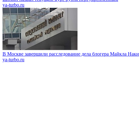
ya-turbo.ru
В Москве завершили расследование дела блогера Майкла Наки
ya-turbo.ru