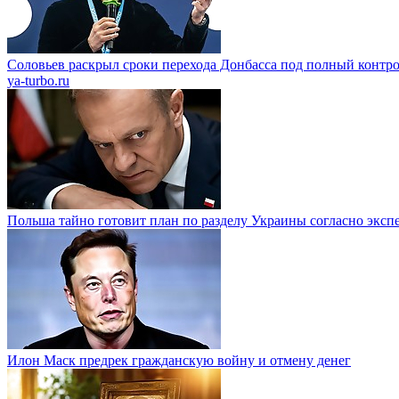
Соловьев раскрыл сроки перехода Донбасса под полный контр
ya-turbo.ru
Польша тайно готовит план по разделу Украины согласно эксп
Илон Маск предрек гражданскую войну и отмену денег