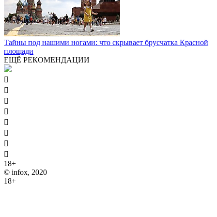
Тайны под нашими ногами: что скрывает брусчатка Красной
площади
ЕЩЁ РЕКОМЕНДАЦИИ








18+
© infox, 2020
18+
На информационных ресурсах INFOX применяются
рекомендательные технологии (информационные технологии
предоставления информации на основе сбора, систематизации
и анализа сведений, относящихся к предпочтениям