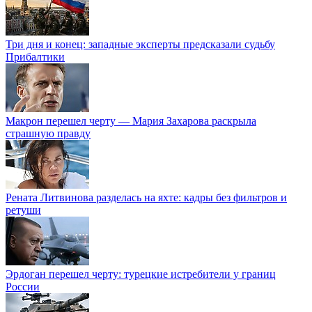
Три дня и конец: западные эксперты предсказали судьбу
Прибалтики
Макрон перешел черту — Мария Захарова раскрыла
страшную правду
Рената Литвинова разделась на яхте: кадры без фильтров и
ретуши
Эрдоган перешел черту: турецкие истребители у границ
России