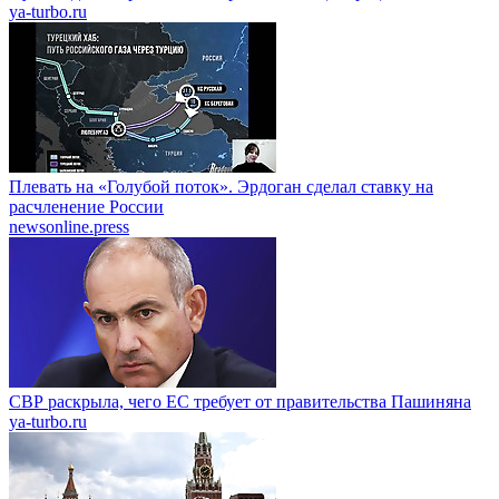
ya-turbo.ru
Плевать на «Голубой поток». Эрдоган сделал ставку на
расчленение России
newsonline.press
СВР раскрыла, чего ЕС требует от правительства Пашиняна
ya-turbo.ru