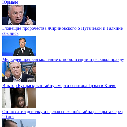
Юрмале
Зловещие пророчества Жириновского о Пугачевой и Галкине
сбылись
Медведев прервал молчание о мобилизации и раскрыл правду
Виктор Бут раскрыл тайну смерти сенатора Грэма в Киеве
Он похитил девочку и сделал ее женой: тайна раскрыта через
20 лет