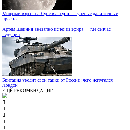
Мощный взрыв на Луне в августе — ученые дали точный
прогноз
Артем Шейнин внезапно исчез из эфира — где сейчас
ведущий
Британия уводит свои танки от России: чего испугался
Лондон
ЕЩЁ РЕКОМЕНДАЦИИ




