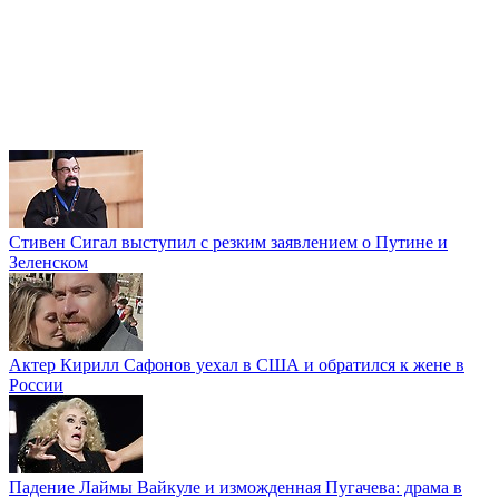
Стивен Сигал выступил с резким заявлением о Путине и
Зеленском
Актер Кирилл Сафонов уехал в США и обратился к жене в
России
Падение Лаймы Вайкуле и изможденная Пугачева: драма в