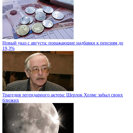
Новый указ с августа: поражающие надбавки к пенсиям до
19,3%
Трагедия легендарного актера: Шерлок Холмс забыл своих
близких