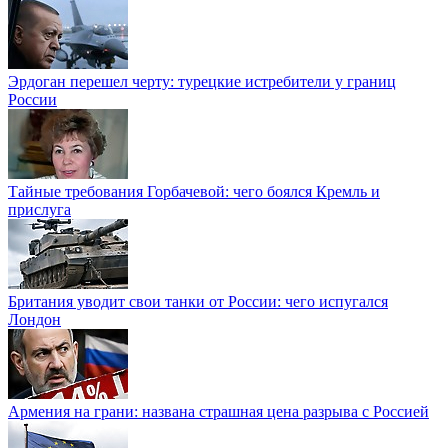
Эрдоган перешел черту: турецкие истребители у границ
России
Тайные требования Горбачевой: чего боялся Кремль и
прислуга
Британия уводит свои танки от России: чего испугался
Лондон
Армения на грани: названа страшная цена разрыва с Россией