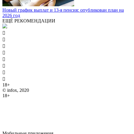
Новый график выплат и 13-я пенсия: опубликован план на
2026 год
ЕЩЁ РЕКОМЕНДАЦИИ








18+
© infox, 2020
18+
На информационных ресурсах INFOX применяются
рекомендательные технологии (информационные технологии
предоставления информации на основе сбора, систематизации
и анализа сведений, относящихся к предпочтениям
пользователей сети "Интернет", находящихся на территории
Российской Федерации).
Мобильные приложения