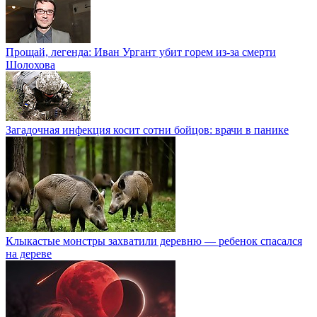
Прощай, легенда: Иван Ургант убит горем из-за смерти
Шолохова
Загадочная инфекция косит сотни бойцов: врачи в панике
Клыкастые монстры захватили деревню — ребенок спасался
на дереве