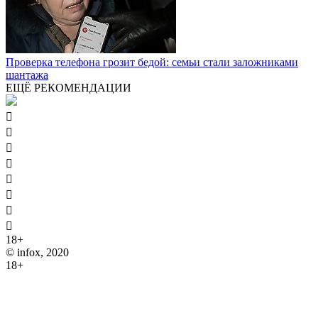
Проверка телефона грозит бедой: семьи стали заложниками
шантажа
ЕЩЁ РЕКОМЕНДАЦИИ








18+
© infox, 2020
18+
На информационных ресурсах INFOX применяются
рекомендательные технологии (информационные технологии
предоставления информации на основе сбора, систематизации
и анализа сведений, относящихся к предпочтениям