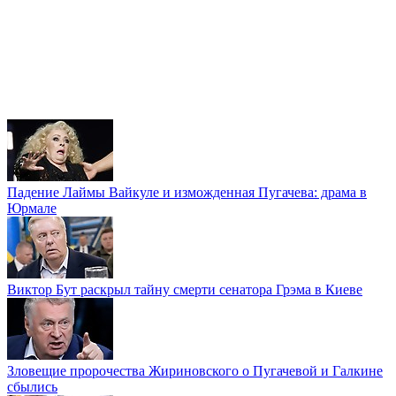
Падение Лаймы Вайкуле и изможденная Пугачева: драма в
Юрмале
Виктор Бут раскрыл тайну смерти сенатора Грэма в Киеве
Зловещие пророчества Жириновского о Пугачевой и Галкине
сбылись