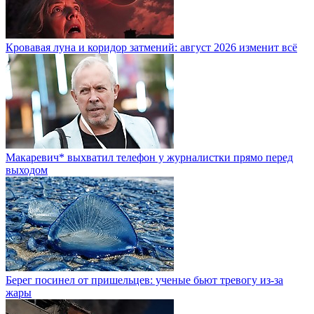
Кровавая луна и коридор затмений: август 2026 изменит всё
Макаревич* выхватил телефон у журналистки прямо перед
выходом
Берег посинел от пришельцев: ученые бьют тревогу из-за
жары