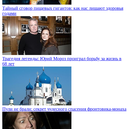
Тайный сговор пищевых гигантов: как нас лишают здоровья
годами
Трагедия легенды: Юрий Мороз проиграл борьбу за жизнь в
68 лет
Пули не брали: секрет чудесного спасения фронтовика-монаха