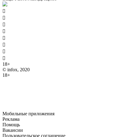








18+
© infox, 2020
18+
На информационных ресурсах INFOX применяются
рекомендательные технологии (информационные технологии
предоставления информации на основе сбора, систематизации
и анализа сведений, относящихся к предпочтениям
пользователей сети "Интернет", находящихся на территории
Российской Федерации).
Мобильные приложения
Реклама
Помощь
Вакансии
Пользовательское соглашение