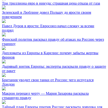
Три триллиона евро в никуда: страшная цена отказа от газа
Зеленский в Люблине довел Польшу до ярости своим
поведением
Павел Дуров в ярости: Евросоюз начал слежку за всеми
подряд
Финский политик раскрыл правду об атаках на Россию через
границу
Дипломаты из Европы в Карелии: почему забыты жертвы
финнов
Дырявый зонтик Европы: эксперты раскрыли правду о защите
от ракет
Британия уводит свои танки от России: чего испугался
Лондон
Макрон перешел черту — Мария Захарова раскрыла
страшную правду
Тайный план Европы против России: раскрыта ловушка для