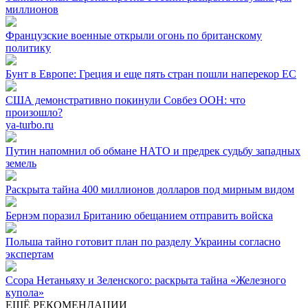
миллионов
Французские военные открыли огонь по британскому
политику
Бунт в Европе: Греция и еще пять стран пошли наперекор ЕС
США демонстративно покинули Совбез ООН: что
произошло?
ya-turbo.ru
Путин напомнил об обмане НАТО и предрек судьбу западных
земель
Раскрыта тайна 400 миллионов долларов под мирным видом
Бернэм поразил Британию обещанием отправить войска
Польша тайно готовит план по разделу Украины согласно
экспертам
Ссора Нетаньяху и Зеленского: раскрыта тайна «Железного
купола»
ЕЩЁ РЕКОМЕНДАЦИИ