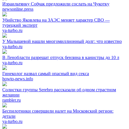
Израильтянку Собчак предложили сослать на Чукотку
newsonline.press
Убийство Яковлева на ЗАЭС меняет характер СВО —
турецкий эксперт
ya-turbo.ru
У Малышевой нашли многомиллионный долг: что известно
ya-turbo.ru
В Ленобласти разрешат отпуск бензина в канистры до 10 л
ya-turbo.ru
Гинеколог назвал самый опасный вид секса
howto-news.info
Солистки группы Serebro рассказали об одном страстном
желании
rambler.ru
Беспилотники совершили налет на Московский регион:
детали
ya-turbo.ru