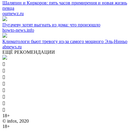
Шаляпин и Киркоров: пять часов примирения и новая жизнь
певца
ournewz.ru
Пугачеву хотят выгнать из дома: что произошло
howto-news.info
Климатологи бьют тревогу из-за самого мощного Эль-Ниньо
abnews.ru
ЕЩЁ РЕКОМЕНДАЦИИ








18+
© infox, 2020
18+
На информационных ресурсах INFOX применяются