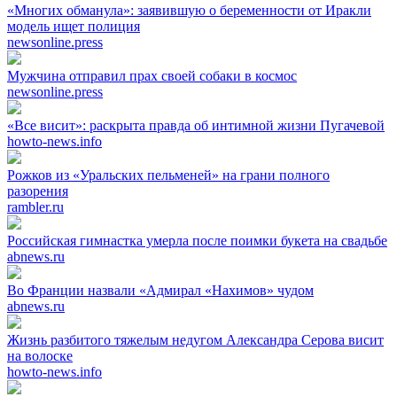
«Многих обманула»: заявившую о беременности от Иракли
модель ищет полиция
newsonline.press
Мужчина отправил прах своей собаки в космос
newsonline.press
«Все висит»: раскрыта правда об интимной жизни Пугачевой
howto-news.info
Рожков из «Уральских пельменей» на грани полного
разорения
rambler.ru
Российская гимнастка умерла после поимки букета на свадьбе
abnews.ru
Во Франции назвали «Адмирал «Нахимов» чудом
abnews.ru
Жизнь разбитого тяжелым недугом Александра Серова висит
на волоске
howto-news.info