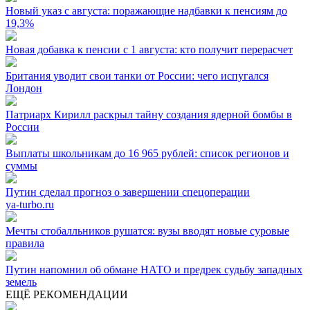
Новый указ с августа: поражающие надбавки к пенсиям до
19,3%
Новая добавка к пенсии с 1 августа: кто получит перерасчет
Британия уводит свои танки от России: чего испугался
Лондон
Патриарх Кирилл раскрыл тайну создания ядерной бомбы в
России
Выплаты школьникам до 16 965 рублей: список регионов и
суммы
Путин сделал прогноз о завершении спецоперации
ya-turbo.ru
Мечты стобалльников рушатся: вузы вводят новые суровые
правила
Путин напомнил об обмане НАТО и предрек судьбу западных
земель
ЕЩЁ РЕКОМЕНДАЦИИ