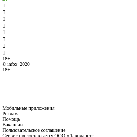








18+
© infox, 2020
18+
На информационных ресурсах INFOX применяются
рекомендательные технологии (информационные технологии
предоставления информации на основе сбора, систематизации
и анализа сведений, относящихся к предпочтениям
пользователей сети "Интернет", находящихся на территории
Российской Федерации).
Мобильные приложения
Реклама
Помощь
Вакансии
Пользовательское соглашение
Сервис предоставляется ООО «Лавпланет»