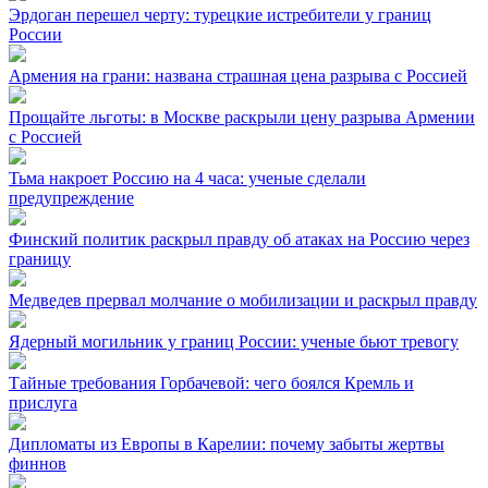
Эрдоган перешел черту: турецкие истребители у границ
России
Армения на грани: названа страшная цена разрыва с Россией
Прощайте льготы: в Москве раскрыли цену разрыва Армении
с Россией
Тьма накроет Россию на 4 часа: ученые сделали
предупреждение
Финский политик раскрыл правду об атаках на Россию через
границу
Медведев прервал молчание о мобилизации и раскрыл правду
Ядерный могильник у границ России: ученые бьют тревогу
Тайные требования Горбачевой: чего боялся Кремль и
прислуга
Дипломаты из Европы в Карелии: почему забыты жертвы
финнов