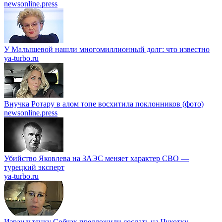
newsonline.press
У Малышевой нашли многомиллионный долг: что известно
ya-turbo.ru
Внучка Ротару в алом топе восхитила поклонников (фото)
newsonline.press
Убийство Яковлева на ЗАЭС меняет характер СВО —
турецкий эксперт
ya-turbo.ru
Израильтянку Собчак предложили сослать на Чукотку