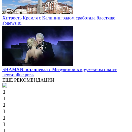
Хитрость Кремля с Калининградом сработала блестяще
abnews.ru
SHAMAN потанцевал с Мизулиной в кружевном платье
newsonline.press
ЕЩЁ РЕКОМЕНДАЦИИ






