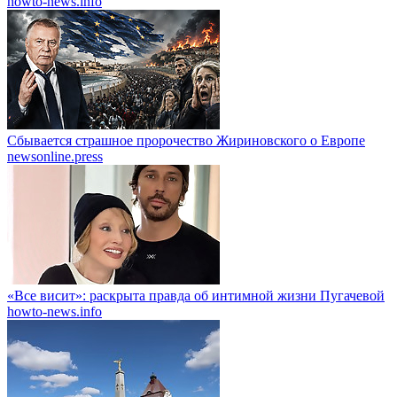
howto-news.info
Сбывается страшное пророчество Жириновского о Европе
newsonline.press
«Все висит»: раскрыта правда об интимной жизни Пугачевой
howto-news.info