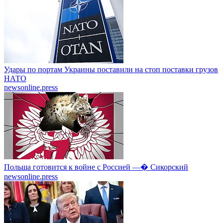
Удары по портам Украины поставили на стоп поставки грузов
НАТО
newsonline.press
Польша готовится к войне с Россией —� Сикорский
newsonline.press