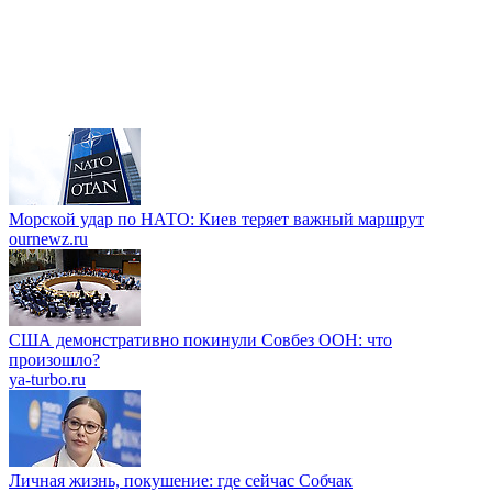
Морской удар по НАТО: Киев теряет важный маршрут
ournewz.ru
США демонстративно покинули Совбез ООН: что
произошло?
ya-turbo.ru
Личная жизнь, покушение: где сейчас Собчак