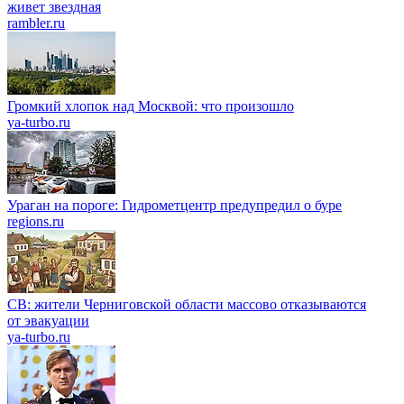
живет звездная
rambler.ru
Громкий хлопок над Москвой: что произошло
ya-turbo.ru
Ураган на пороге: Гидрометцентр предупредил о буре
regions.ru
СВ: жители Черниговской области массово отказываются
от эвакуации
ya-turbo.ru