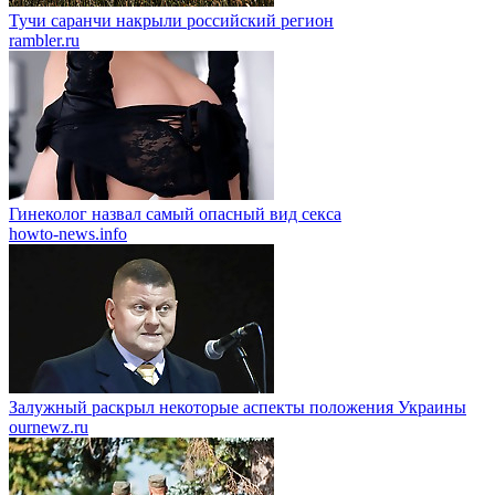
Тучи саранчи накрыли российский регион
rambler.ru
Гинеколог назвал самый опасный вид секса
howto-news.info
Залужный раскрыл некоторые аспекты положения Украины
ournewz.ru