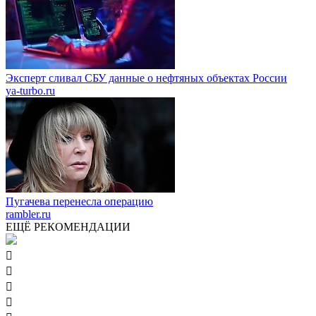
Эксперт сливал СБУ данные о нефтяных объектах России
ya-turbo.ru
Пугачева перенесла операцию
rambler.ru
ЕЩЁ РЕКОМЕНДАЦИИ



