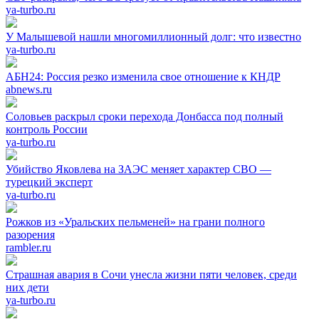
ya-turbo.ru
У Малышевой нашли многомиллионный долг: что известно
ya-turbo.ru
АБН24: Россия резко изменила свое отношение к КНДР
abnews.ru
Соловьев раскрыл сроки перехода Донбасса под полный
контроль России
ya-turbo.ru
Убийство Яковлева на ЗАЭС меняет характер СВО —
турецкий эксперт
ya-turbo.ru
Рожков из «Уральских пельменей» на грани полного
разорения
rambler.ru
Страшная авария в Сочи унесла жизни пяти человек, среди
них дети
ya-turbo.ru