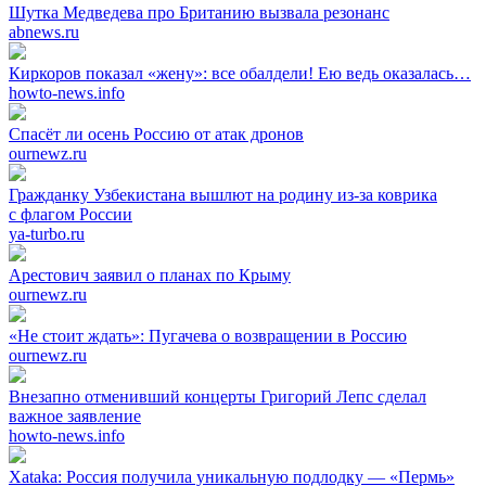
Шутка Медведева про Британию вызвала резонанс
abnews.ru
Киркоров показал «жену»: все обалдели! Ею ведь оказалась…
howto-news.info
Спасёт ли осень Россию от атак дронов
ournewz.ru
Гражданку Узбекистана вышлют на родину из-за коврика
с флагом России
ya-turbo.ru
Арестович заявил о планах по Крыму
ournewz.ru
«Не стоит ждать»: Пугачева о возвращении в Россию
ournewz.ru
Внезапно отменивший концерты Григорий Лепс сделал
важное заявление
howto-news.info
Xataka: Россия получила уникальную подлодку — «Пермь»