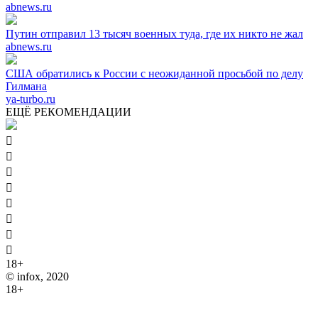
abnews.ru
Путин отправил 13 тысяч военных туда, где их никто не жал
abnews.ru
США обратились к России с неожиданной просьбой по делу
Гилмана
ya-turbo.ru
ЕЩЁ РЕКОМЕНДАЦИИ








18+
© infox, 2020
18+
На информационных ресурсах INFOX применяются
рекомендательные технологии (информационные технологии