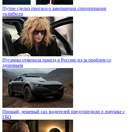
Путин сделал прогноз о завершении спецоперации
ya-turbo.ru
Пугачева отменила приезд в Россию из-за проблем со
здоровьем
Прощай, дешевый газ: водителей предупредили о ловушке с
ГБО