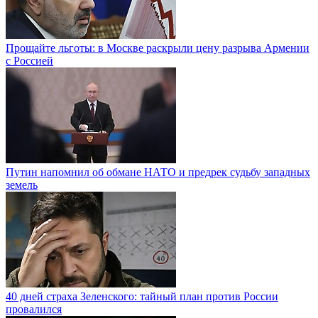
Прощайте льготы: в Москве раскрыли цену разрыва Армении
с Россией
Путин напомнил об обмане НАТО и предрек судьбу западных
земель
40 дней страха Зеленского: тайный план против России
провалился