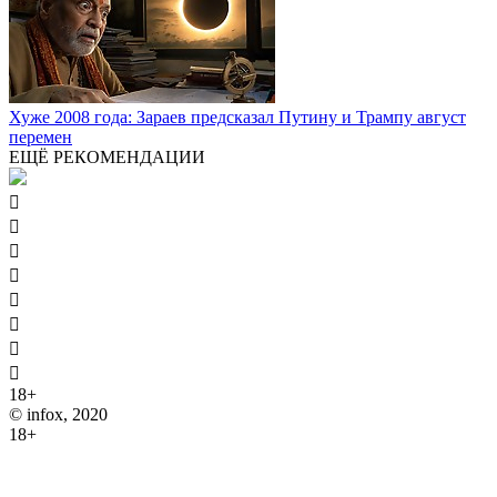
Хуже 2008 года: Зараев предсказал Путину и Трампу август
перемен
ЕЩЁ РЕКОМЕНДАЦИИ








18+
© infox, 2020
18+
На информационных ресурсах INFOX применяются
рекомендательные технологии (информационные технологии
предоставления информации на основе сбора, систематизации