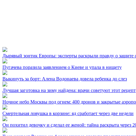
Дырявый зонтик Европы: эксперты раскрыли правду о защите о
Пугачева поразила заявлением о Киеве и упала в нищету
Выкинуть за борт: Алена Водонаева довела ребенка до слез
Лучшая заготовка на зиму найдена: врачи советуют этот рецепт
Ночное небо Москвы под огнем: 400 дронов и закрытые аэроп
Смертельная ловушка в корзине: яд сработает через две недели
Он похитил девочку и сделал ее женой: тайна раскрыта через 2