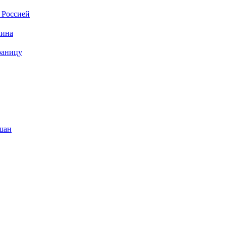
 Россией
чина
раницу
шан