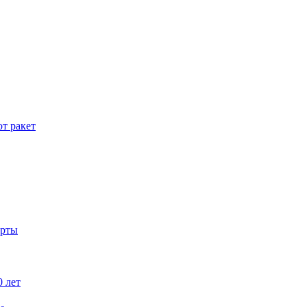
т ракет
орты
0 лет