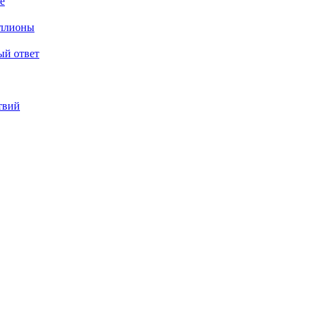
е
иллионы
ый ответ
ствий
льные технологии (информационные технологии предоставления
Интернет", находящихся на территории Российской Федерации).