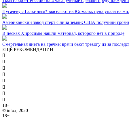
Тьма накроет Россию на 4 часа: ученые сделали предупреждени
Пугачеву с Галкиным* выселяют из Юрмалы: цена упала на м
Американский завод стерт с лица земли: США получили грозн
В песках Хиросимы нашли материал, которого нет в природе
Смертельная диета на гречке: врачи бьют тревогу из-за послед
ЕЩЁ РЕКОМЕНДАЦИИ








18+
© infox, 2020
18+
На информационных ресурсах INFOX применяются рекомендате
сведений, относящихся к предпочтениям пользователей сети "