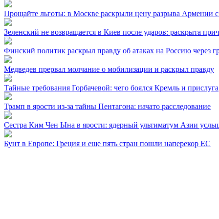
Прощайте льготы: в Москве раскрыли цену разрыва Армении с
Зеленский не возвращается в Киев после ударов: раскрыта при
Финский политик раскрыл правду об атаках на Россию через г
Медведев прервал молчание о мобилизации и раскрыл правду
Тайные требования Горбачевой: чего боялся Кремль и прислуга
Трамп в ярости из-за тайны Пентагона: начато расследование
Сестра Ким Чен Ына в ярости: ядерный ультиматум Азии услы
Бунт в Европе: Греция и еще пять стран пошли наперекор ЕС