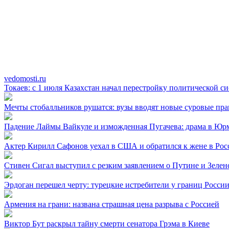
vedomosti.ru
Токаев: с 1 июля Казахстан начал перестройку политической с
Мечты стобалльников рушатся: вузы вводят новые суровые пра
Падение Лаймы Вайкуле и изможденная Пугачева: драма в Юр
Актер Кирилл Сафонов уехал в США и обратился к жене в Рос
Стивен Сигал выступил с резким заявлением о Путине и Зелен
Эрдоган перешел черту: турецкие истребители у границ Росси
Армения на грани: названа страшная цена разрыва с Россией
Виктор Бут раскрыл тайну смерти сенатора Грэма в Киеве