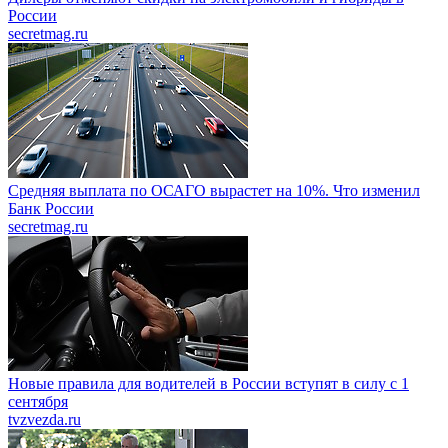
России
secretmag.ru
Средняя выплата по ОСАГО вырастет на 10%. Что изменил
Банк России
secretmag.ru
Новые правила для водителей в России вступят в силу с 1
сентября
tvzvezda.ru