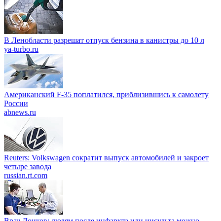
В Ленобласти разрешат отпуск бензина в канистры до 10 л
ya-turbo.ru
Американский F-35 поплатился, приблизившись к самолету
России
abnews.ru
Reuters: Volkswagen сократит выпуск автомобилей и закроет
четыре завода
russian.rt.com
Врач Лоиков: людям после инфаркта или инсульта можно