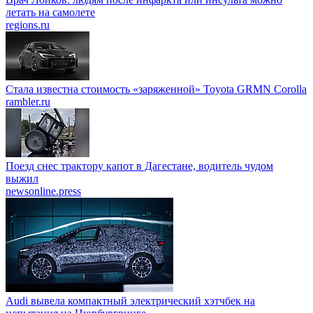
летать на самолете
regions.ru
Стала известна стоимость «заряженной» Toyota GRMN Corolla
rambler.ru
Поезд снес трактору капот в Дагестане, водитель чудом
выжил
newsonline.press
Audi вывела компактный электрический хэтчбек на