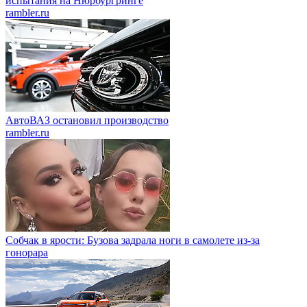
испытания на Нюрбургринге
rambler.ru
АвтоВАЗ остановил производство
rambler.ru
Собчак в ярости: Бузова задрала ноги в самолете из-за
гонорара