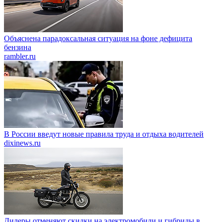
Объяснена парадоксальная ситуация на фоне дефицита
бензина
rambler.ru
В России введут новые правила труда и отдыха водителей
dixinews.ru
Дилеры отменяют скидки на электромобили и гибриды в