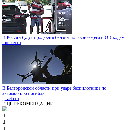
В России будут продавать бензин по госномерам и QR-кодам
rambler.ru
В Белгородской области при ударе беспилотника по
автомобилю погибла
gazeta.ru
ЕЩЁ РЕКОМЕНДАЦИИ


