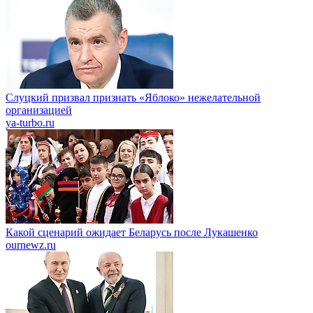
Слуцкий призвал признать «Яблоко» нежелательной
организацией
ya-turbo.ru
Какой сценарий ожидает Беларусь после Лукашенко
ournewz.ru