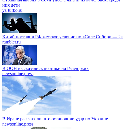
них дети
ya-turbo.ru
Китай поставил РФ жесткое условие по «Силе Сибири — 2»
rambler.ru
В ООН высказались по атаке на Геленджик
newsonline.press
В Иране рассказали, что остановило удар по Украине
newsonline.press