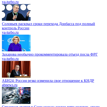
ya-turbo.ru
Соловьев раскрыл сроки перехода Донбасса под полный
контроль России
ya-turbo.ru
Захарова необычно прокомментировала отъезд посла ФРГ
ya-turbo.ru
АБН24: Россия резко изменила свое отношение к КНДР
abnews.ru
Страшная авария в Сочи унесла жизни пяти человек, среди