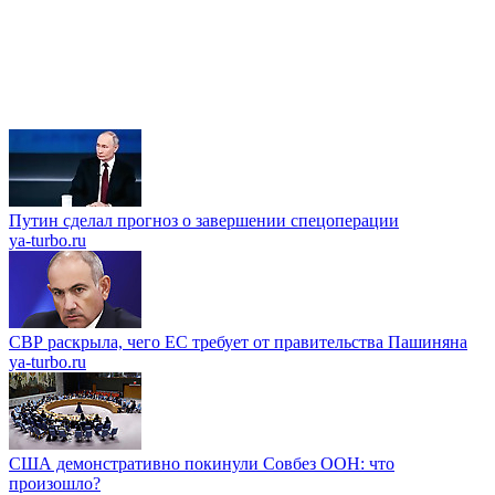
Путин сделал прогноз о завершении спецоперации
ya-turbo.ru
СВР раскрыла, чего ЕС требует от правительства Пашиняна
ya-turbo.ru
США демонстративно покинули Совбез ООН: что
произошло?