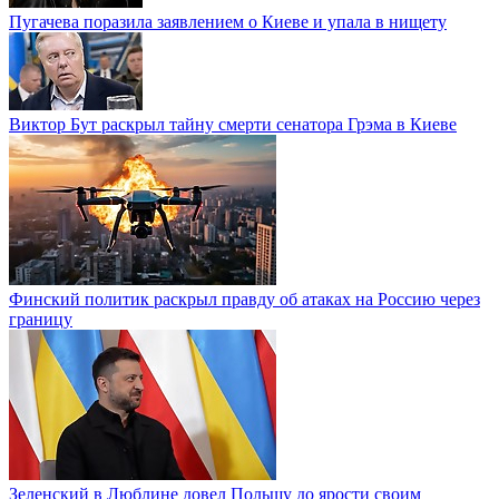
Пугачева поразила заявлением о Киеве и упала в нищету
Виктор Бут раскрыл тайну смерти сенатора Грэма в Киеве
Финский политик раскрыл правду об атаках на Россию через
границу
Зеленский в Люблине довел Польшу до ярости своим