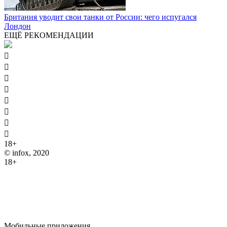
Британия уводит свои танки от России: чего испугался
Лондон
ЕЩЁ РЕКОМЕНДАЦИИ








18+
© infox, 2020
18+
На информационных ресурсах INFOX применяются
рекомендательные технологии (информационные технологии
предоставления информации на основе сбора, систематизации
и анализа сведений, относящихся к предпочтениям
пользователей сети "Интернет", находящихся на территории
Российской Федерации).
Мобильные приложения