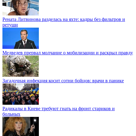
Рената Литвинова разделась на яхте: кадры без фильтров и
ретуши
Медведев прервал молчание о мобилизации и раскрыл правду
Загадочная инфекция косит сотни бойцов: врачи в панике
Радикалы в Киеве требуют гнать на фронт стариков и
больных