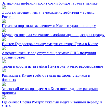
Загадочная инфекция косит сотни бойцов: врачи в панике
Эрдоган перешел черту: турецкие истребители у границ
России
Пугачева поразила заявлением о Киеве и упала в нищету
Медведев прервал молчание о мобилизации и раскрыл правду
Виктор Бут раскрыл тайну смерти сенатора Грэма в Киеве
Американский завод стерт с лица земли: США получили
грозный ответ
Трамп в ярости из-за тайны Пентагона: начато расследование
Радикалы в Киеве требуют гнать на фронт стариков и
больных
Зеленский не возвращается в Киев после ударов: раскрыта
причина
Где сейчас София Ротару: тяжелый недуг и тайный переезд в
США