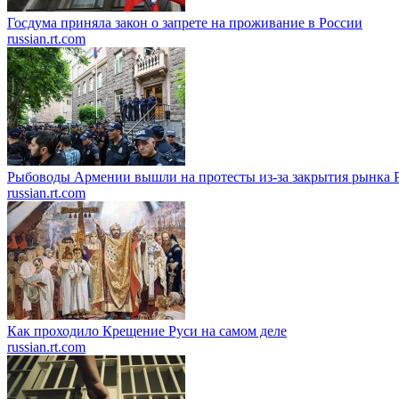
Госдума приняла закон о запрете на проживание в России
russian.rt.com
Рыбоводы Армении вышли на протесты из-за закрытия рынка 
russian.rt.com
Как проходило Крещение Руси на самом деле
russian.rt.com