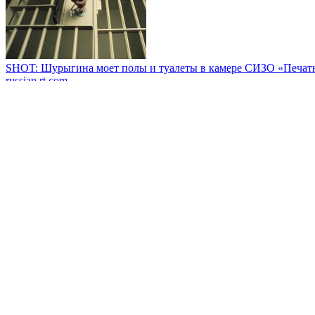
SHOT: Шурыгина моет полы и туалеты в камере СИЗО «Печат
russian.rt.com
Баффетт отказался жертвовать $6 млрд в фонд Гейтса
russian.rt.com
Клыкастые монстры захватили деревню — ребенок спасался на
Сестра Ким Чен Ына в ярости: ядерный ультиматум Азии услы
Дырявый зонтик Европы: эксперты раскрыли правду о защите о
Олимпийская чемпионка Щербакова выходит замуж за хоккеис