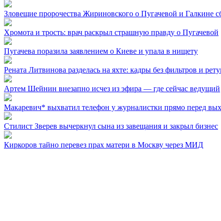
Зловещие пророчества Жириновского о Пугачевой и Галкине с
Хромота и трость: врач раскрыл страшную правду о Пугачевой
Пугачева поразила заявлением о Киеве и упала в нищету
Рената Литвинова разделась на яхте: кадры без фильтров и рет
Артем Шейнин внезапно исчез из эфира — где сейчас ведущий
Макаревич* выхватил телефон у журналистки прямо перед вы
Стилист Зверев вычеркнул сына из завещания и закрыл бизнес
Киркоров тайно перевез прах матери в Москву через МИД