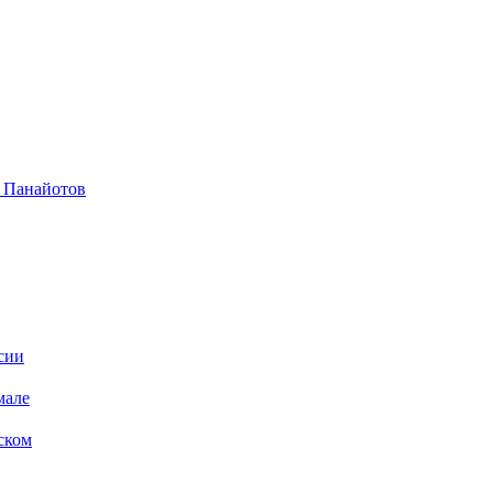
л Панайотов
сии
мале
ском