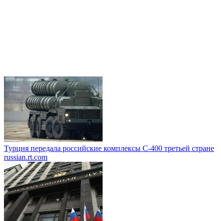
Турция передала российские комплексы С-400 третьей стране
russian.rt.com