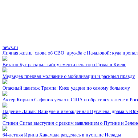
news.ru
Личная жизнь, слова об СВО, дружба с Началовой: куда пропа
Виктор Бут раскрыл тайну смерти сенатора Грэма в Киеве
Медведев прервал молчание о мобилизации и раскрыл правду
Опасный шантаж Трампа: Киев ударил по самому больному
Актер Кирилл Сафонов уехал в США и обратился к жене в Рос
Падение Лаймы Вайкуле и изможденная Пугачева: драма в Юр
Стивен Сигал выступил с резким заявлением о Путине и Зелен
64-летняя Ирина Хакамада разделась в пустыне Невады