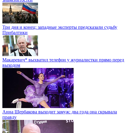
Три дня и конец: западные эксперты предсказали судьбу
Прибалтики
Макаревич* выхватил телефон у журналистки прямо перед
выходом
Анна Щербакова выходит замуж: два года она скрывала
правду