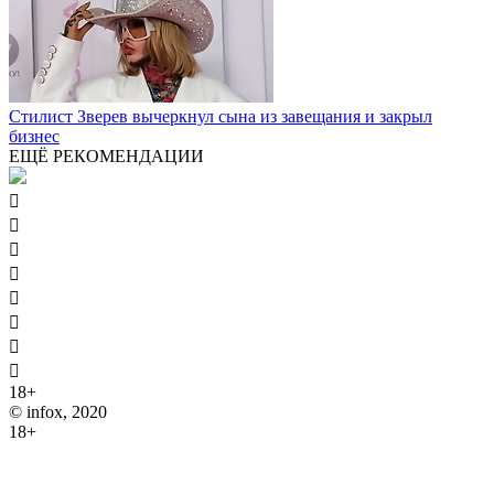
Стилист Зверев вычеркнул сына из завещания и закрыл
бизнес
ЕЩЁ РЕКОМЕНДАЦИИ








18+
© infox, 2020
18+
На информационных ресурсах INFOX применяются
рекомендательные технологии (информационные технологии
предоставления информации на основе сбора, систематизации