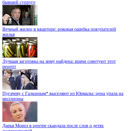
бывшей супруге
Вечный жилец в квартире: роковая ошибка покупателей
жилья
Лучшая заготовка на зиму найдена: врачи советуют этот
рецепт
Пугачеву с Галкиным* выселяют из Юрмалы: цена упала на
миллионы
Дарья Мороз в центре скандала после слов о детях
знаменитостей