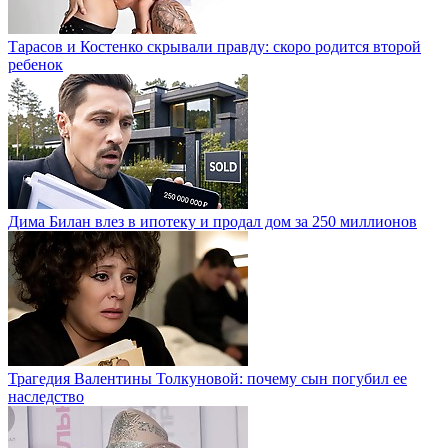
Тарасов и Костенко скрывали правду: скоро родится второй
ребенок
Дима Билан влез в ипотеку и продал дом за 250 миллионов
Трагедия Валентины Толкуновой: почему сын погубил ее
наследство