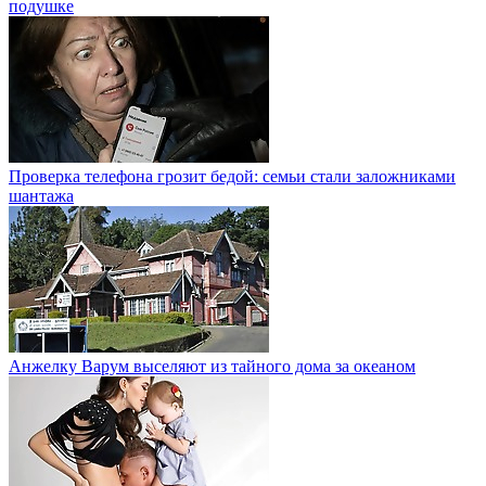
подушке
Проверка телефона грозит бедой: семьи стали заложниками
шантажа
Анжелку Варум выселяют из тайного дома за океаном