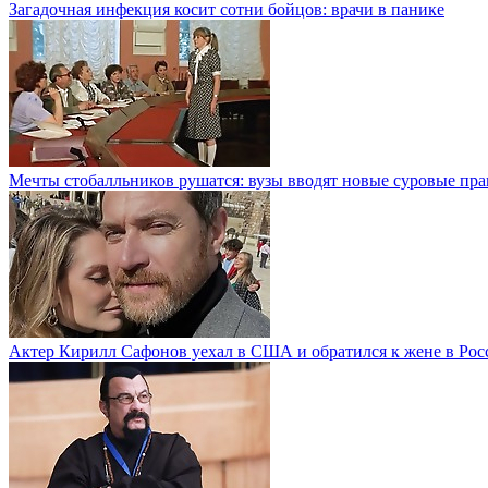
Загадочная инфекция косит сотни бойцов: врачи в панике
Мечты стобалльников рушатся: вузы вводят новые суровые пра
Актер Кирилл Сафонов уехал в США и обратился к жене в Рос