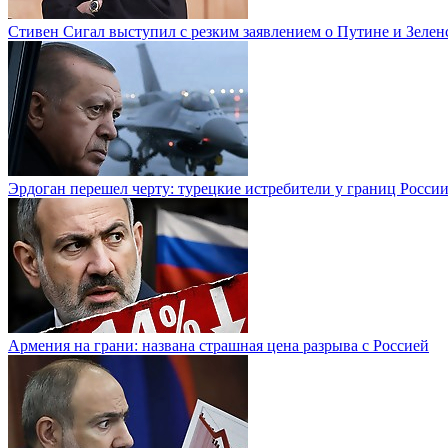
Стивен Сигал выступил с резким заявлением о Путине и Зелен
Эрдоган перешел черту: турецкие истребители у границ Росси
Армения на грани: названа страшная цена разрыва с Россией