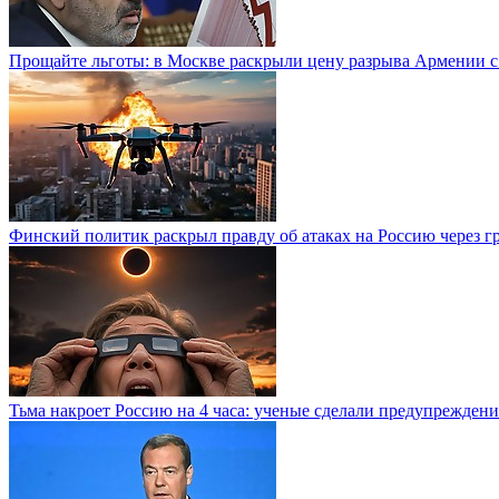
Прощайте льготы: в Москве раскрыли цену разрыва Армении с
Финский политик раскрыл правду об атаках на Россию через г
Тьма накроет Россию на 4 часа: ученые сделали предупреждени