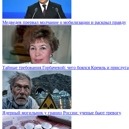
Медведев прервал молчание о мобилизации и раскрыл правду
Тайные требования Горбачевой: чего боялся Кремль и прислуга
Ядерный могильник у границ России: ученые бьют тревогу