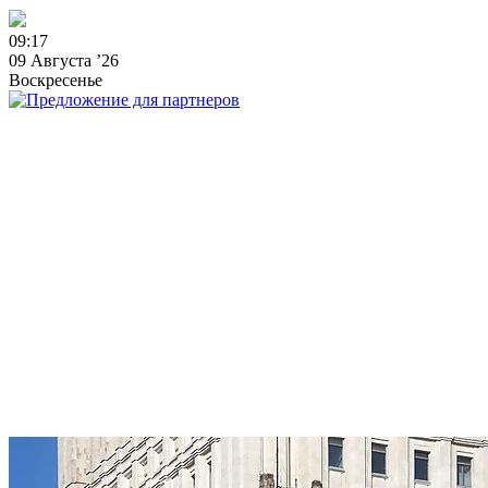
0
9
:
1
7
09 Августа ’26
Воскресенье