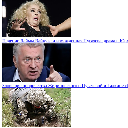
Падение Лаймы Вайкуле и изможденная Пугачева: драма в Юр
Зловещие пророчества Жириновского о Пугачевой и Галкине с