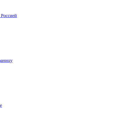
 Россией
раницу
е