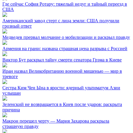
Где сейчас София Ротару: тяжелый недуг и тайный переезд в
США
Американский завод стерт с лица земли: США получили
грозный ответ
Медведев прервал молчание о мобилизации и раскрыл правду
Армения на грани: названа страшная цена разрыва с Россией
Виктор Бут раскрыл тайну смерти сенатора Грэма в Киеве
Иран назвал Великобританию военной мишенью — мир в
тревоге
Сестра Ким Чен Ына в ярости: ядерный ультиматум Азии
услышан
Зеленский не возвращается в Киев после ударов: раскрыта
причина
Макрон перешел черту — Мария Захарова раскрыла
страшную правду