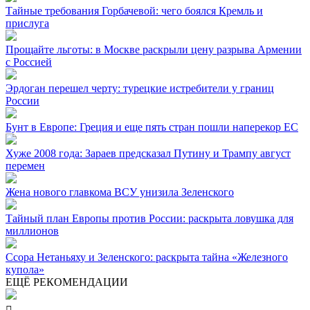
Тайные требования Горбачевой: чего боялся Кремль и
прислуга
Прощайте льготы: в Москве раскрыли цену разрыва Армении
с Россией
Эрдоган перешел черту: турецкие истребители у границ
России
Бунт в Европе: Греция и еще пять стран пошли наперекор ЕС
Хуже 2008 года: Зараев предсказал Путину и Трампу август
перемен
Жена нового главкома ВСУ унизила Зеленского
Тайный план Европы против России: раскрыта ловушка для
миллионов
Ссора Нетаньяху и Зеленского: раскрыта тайна «Железного
купола»
ЕЩЁ РЕКОМЕНДАЦИИ