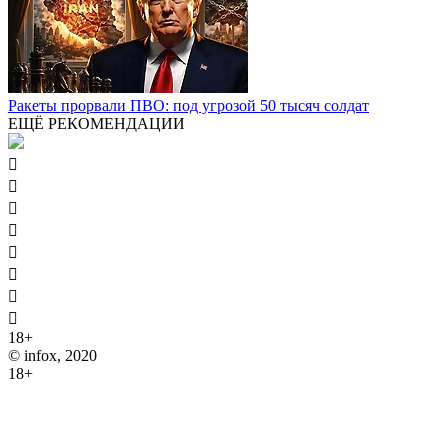
Ракеты прорвали ПВО: под угрозой 50 тысяч солдат
ЕЩЁ РЕКОМЕНДАЦИИ








18+
© infox, 2020
18+
На информационных ресурсах INFOX применяются
рекомендательные технологии (информационные технологии
предоставления информации на основе сбора, систематизации
и анализа сведений, относящихся к предпочтениям