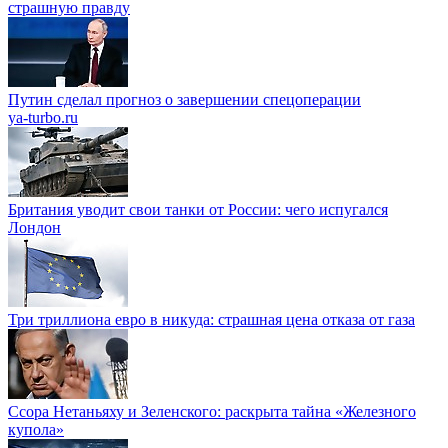
страшную правду
Путин сделал прогноз о завершении спецоперации
ya-turbo.ru
Британия уводит свои танки от России: чего испугался
Лондон
Три триллиона евро в никуда: страшная цена отказа от газа
Ссора Нетаньяху и Зеленского: раскрыта тайна «Железного
купола»