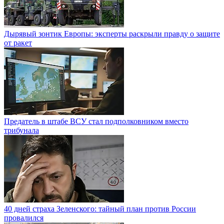
Дырявый зонтик Европы: эксперты раскрыли правду о защите
от ракет
Предатель в штабе ВСУ стал подполковником вместо
трибунала
40 дней страха Зеленского: тайный план против России
провалился