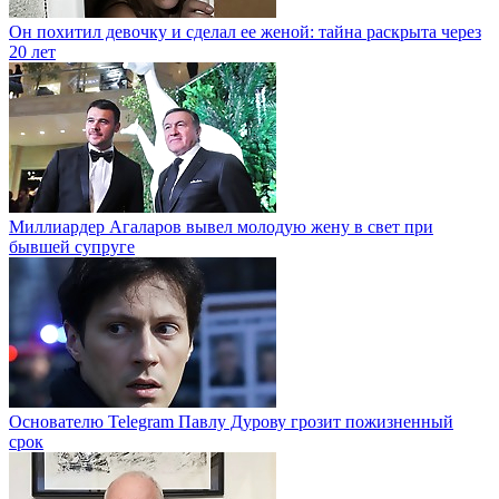
Он похитил девочку и сделал ее женой: тайна раскрыта через
20 лет
Миллиардер Агаларов вывел молодую жену в свет при
бывшей супруге
Основателю Telegram Павлу Дурову грозит пожизненный
срок