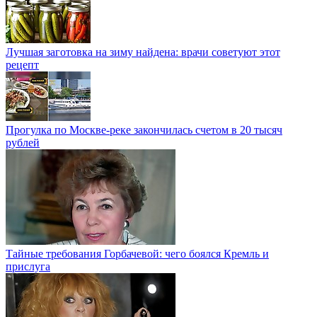
Лучшая заготовка на зиму найдена: врачи советуют этот
рецепт
Прогулка по Москве-реке закончилась счетом в 20 тысяч
рублей
Тайные требования Горбачевой: чего боялся Кремль и
прислуга