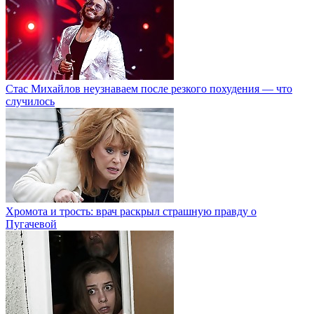
Стас Михайлов неузнаваем после резкого похудения — что
случилось
Хромота и трость: врач раскрыл страшную правду о
Пугачевой