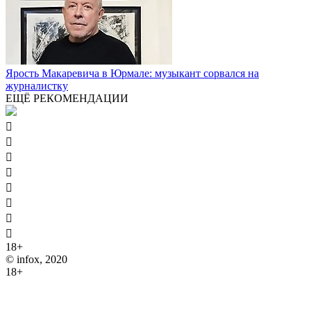
Ярость Макаревича в Юрмале: музыкант сорвался на
журналистку
ЕЩЁ РЕКОМЕНДАЦИИ








18+
© infox, 2020
18+
На информационных ресурсах INFOX применяются
рекомендательные технологии (информационные технологии
предоставления информации на основе сбора, систематизации