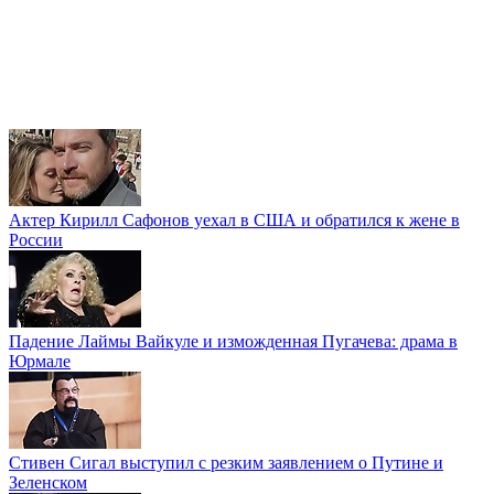
Актер Кирилл Сафонов уехал в США и обратился к жене в
России
Падение Лаймы Вайкуле и изможденная Пугачева: драма в
Юрмале
Стивен Сигал выступил с резким заявлением о Путине и
Зеленском