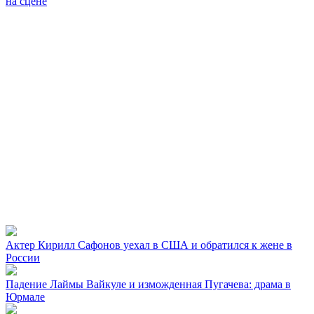
на сцене
Актер Кирилл Сафонов уехал в США и обратился к жене в
России
Падение Лаймы Вайкуле и изможденная Пугачева: драма в
Юрмале