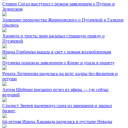
Стивен Сигал выступил с резким заявлением о Путине и
Зеленском
Зловещие пророчества Жириновского о Пугачевой и Галкине
сбылись
Хромота и трость: врач раскрыл страшную правду о
Пугачевой
Ирина Горбачева вышла в свет с новым возлюбленным
Пугачева поразила заявлением о Киеве и упала в нищету
Рената Литвинова разделась на яхте: кадры без фильтров и
ретуши
Артем Шейнин внезапно исчез из эфира — где сейчас
ведущий
Стилист Зверев вычеркнул сына из завещания и закрыл
бизнес
64-летняя Ирина Хакамада разделась в пустыне Невады