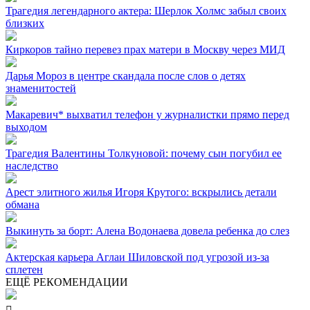
Трагедия легендарного актера: Шерлок Холмс забыл своих
близких
Киркоров тайно перевез прах матери в Москву через МИД
Дарья Мороз в центре скандала после слов о детях
знаменитостей
Макаревич* выхватил телефон у журналистки прямо перед
выходом
Трагедия Валентины Толкуновой: почему сын погубил ее
наследство
Арест элитного жилья Игоря Крутого: вскрылись детали
обмана
Выкинуть за борт: Алена Водонаева довела ребенка до слез
Актерская карьера Аглаи Шиловской под угрозой из-за
сплетен
ЕЩЁ РЕКОМЕНДАЦИИ