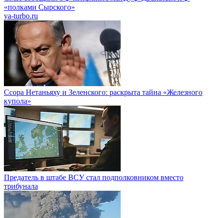
«полками Сырского»
ya-turbo.ru
Ссора Нетаньяху и Зеленского: раскрыта тайна «Железного
купола»
Предатель в штабе ВСУ стал подполковником вместо
трибунала