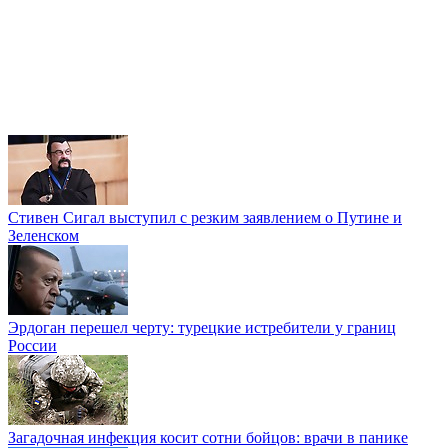
Стивен Сигал выступил с резким заявлением о Путине и
Зеленском
Эрдоган перешел черту: турецкие истребители у границ
России
Загадочная инфекция косит сотни бойцов: врачи в панике