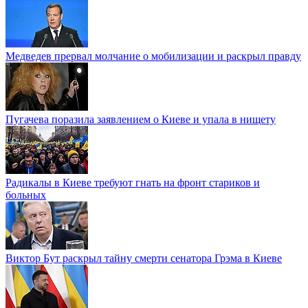
Медведев прервал молчание о мобилизации и раскрыл правду
Пугачева поразила заявлением о Киеве и упала в нищету
Радикалы в Киеве требуют гнать на фронт стариков и
больных
Виктор Бут раскрыл тайну смерти сенатора Грэма в Киеве