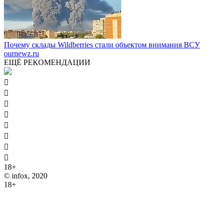
Почему склады Wildberries стали объектом внимания ВСУ
ournewz.ru
ЕЩЁ РЕКОМЕНДАЦИИ








18+
© infox, 2020
18+
На информационных ресурсах INFOX применяются
рекомендательные технологии (информационные технологии
предоставления информации на основе сбора, систематизации