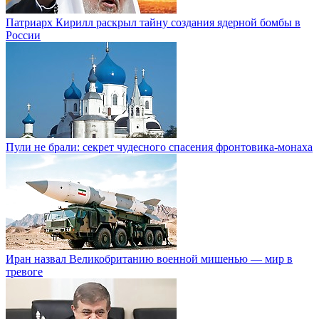
Патриарх Кирилл раскрыл тайну создания ядерной бомбы в
России
Пули не брали: секрет чудесного спасения фронтовика-монаха
Иран назвал Великобританию военной мишенью — мир в
тревоге