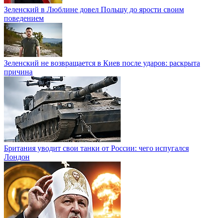
Зеленский в Люблине довел Польшу до ярости своим
поведением
Зеленский не возвращается в Киев после ударов: раскрыта
причина
Британия уводит свои танки от России: чего испугался
Лондон