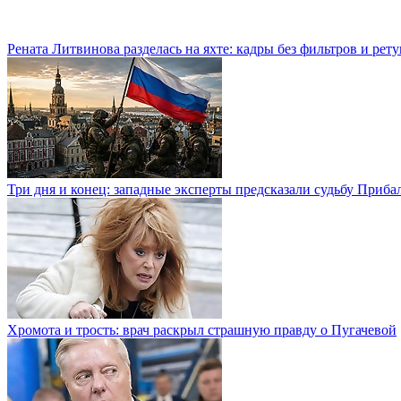
Рената Литвинова разделась на яхте: кадры без фильтров и рет
Три дня и конец: западные эксперты предсказали судьбу Приба
Хромота и трость: врач раскрыл страшную правду о Пугачевой