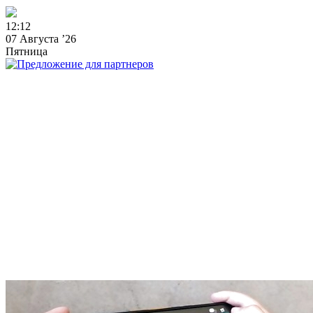
1
2
:
1
2
07 Августа ’26
Пятница