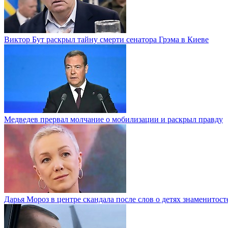
Виктор Бут раскрыл тайну смерти сенатора Грэма в Киеве
Медведев прервал молчание о мобилизации и раскрыл правду
Дарья Мороз в центре скандала после слов о детях знаменитост