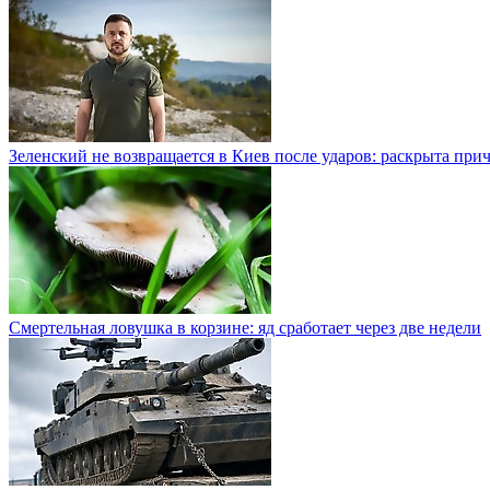
Зеленский не возвращается в Киев после ударов: раскрыта при
Смертельная ловушка в корзине: яд сработает через две недели