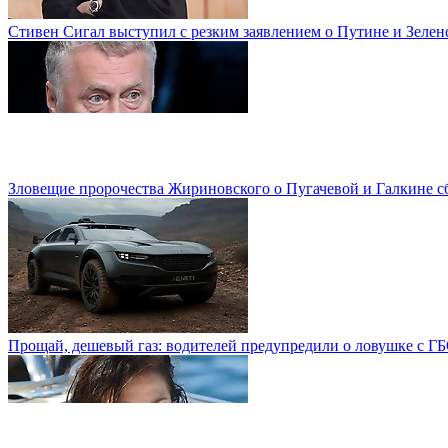
Стивен Сигал выступил с резким заявлением о Путине и Зелен
Зловещие пророчества Жириновского о Пугачевой и Галкине с
Прощай, дешевый газ: водителей предупредили о ловушке с Г