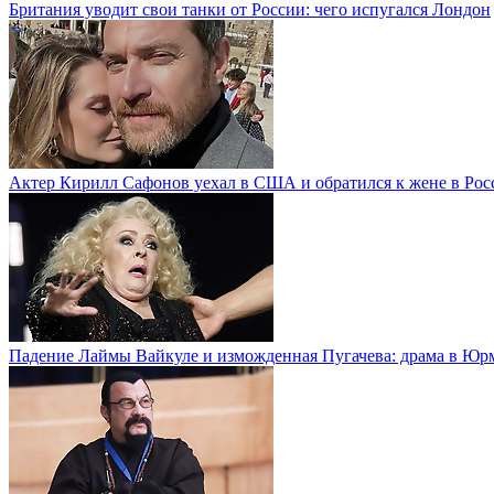
Британия уводит свои танки от России: чего испугался Лондон
Актер Кирилл Сафонов уехал в США и обратился к жене в Рос
Падение Лаймы Вайкуле и изможденная Пугачева: драма в Юр