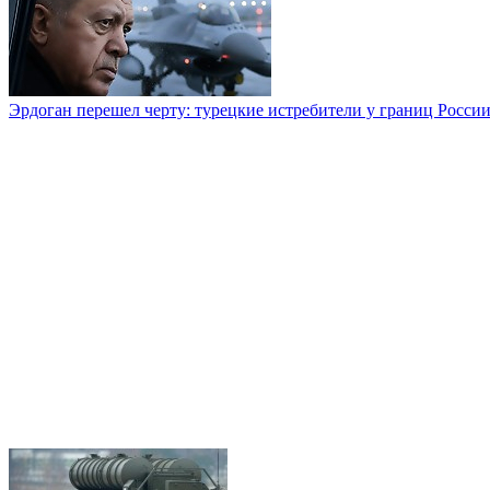
Эрдоган перешел черту: турецкие истребители у границ Росси