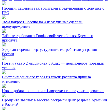
Прощай, дешевый газ: водителей предупредили о ловушке с
ГБО
Тьма накроет Россию на 4 часа: ученые сделали
предупреждение
Тайные требования Горбачевой: чего боялся Кремль и
прислуга
Эрдоган перешел черту: турецкие истребители у границ
России
Новый указ о 2 миллионах рублях — пенсионеров поразили
условия
Выставил раненого героя из такси: расплата пришла
мгновенно
Новая добавка к пенсии с 1 августа: кто получит перерасчет
Прощайте льготы: в Москве раскрыли цену разрыва Армении
с Россией