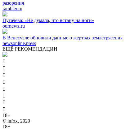
разорения
rambler.ru
Пугачева: «Не думала, что встану на ноги»
ournewz.ru
В Венесуэле обновили данные о жертвах землетрясения
newsonline.press
ЕЩЁ РЕКОМЕНДАЦИИ








18+
© infox, 2020
18+
На информационных ресурсах INFOX применяются
рекомендательные технологии (информационные технологии