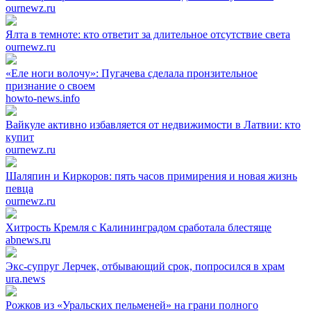
ournewz.ru
Ялта в темноте: кто ответит за длительное отсутствие света
ournewz.ru
«Еле ноги волочу»: Пугачева сделала пронзительное
признание о своем
howto-news.info
Вайкуле активно избавляется от недвижимости в Латвии: кто
купит
ournewz.ru
Шаляпин и Киркоров: пять часов примирения и новая жизнь
певца
ournewz.ru
Хитрость Кремля с Калининградом сработала блестяще
abnews.ru
Экс-супруг Лерчек, отбывающий срок, попросился в храм
ura.news
Рожков из «Уральских пельменей» на грани полного