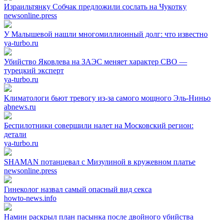
Израильтянку Собчак предложили сослать на Чукотку
newsonline.press
У Малышевой нашли многомиллионный долг: что известно
ya-turbo.ru
Убийство Яковлева на ЗАЭС меняет характер СВО —
турецкий эксперт
ya-turbo.ru
Климатологи бьют тревогу из-за самого мощного Эль-Ниньо
abnews.ru
Беспилотники совершили налет на Московский регион:
детали
ya-turbo.ru
SHAMAN потанцевал с Мизулиной в кружевном платье
newsonline.press
Гинеколог назвал самый опасный вид секса
howto-news.info
Намин раскрыл план пасынка после двойного убийства