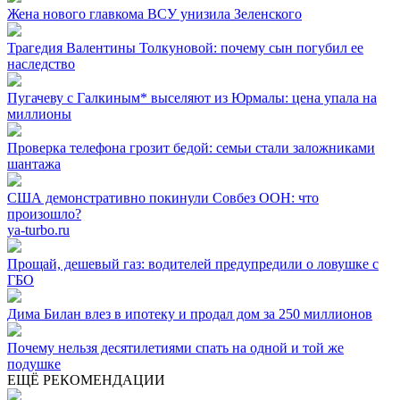
Жена нового главкома ВСУ унизила Зеленского
Трагедия Валентины Толкуновой: почему сын погубил ее
наследство
Пугачеву с Галкиным* выселяют из Юрмалы: цена упала на
миллионы
Проверка телефона грозит бедой: семьи стали заложниками
шантажа
США демонстративно покинули Совбез ООН: что
произошло?
ya-turbo.ru
Прощай, дешевый газ: водителей предупредили о ловушке с
ГБО
Дима Билан влез в ипотеку и продал дом за 250 миллионов
Почему нельзя десятилетиями спать на одной и той же
подушке
ЕЩЁ РЕКОМЕНДАЦИИ