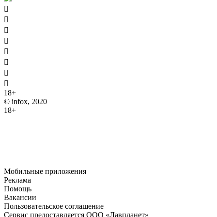








18+
© infox, 2020
18+
На информационных ресурсах INFOX применяются
рекомендательные технологии (информационные технологии
предоставления информации на основе сбора, систематизации
и анализа сведений, относящихся к предпочтениям
пользователей сети "Интернет", находящихся на территории
Российской Федерации).
Мобильные приложения
Реклама
Помощь
Вакансии
Пользовательское соглашение
Сервис предоставляется ООО «Лавпланет»