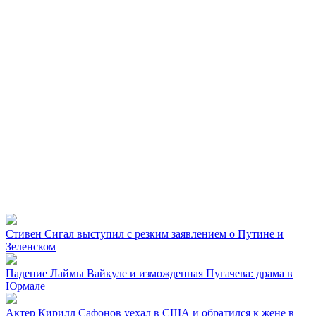
Стивен Сигал выступил с резким заявлением о Путине и
Зеленском
Падение Лаймы Вайкуле и изможденная Пугачева: драма в
Юрмале
Актер Кирилл Сафонов уехал в США и обратился к жене в