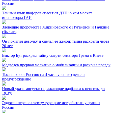
России
Тайный язык шоферов спасет от ДТП: о чем молчат
инспекторы ГАИ
Зловещие пророчества Жириновского о Пугачевой и Галкине
сбылись
Он похитил девочку и сделал ее женой: тайна раскрыта через
20 лет
Виктор Бут раскрыл тайну смерти сенатора Грэма в Киеве
Медведев прервал молчание о мобилизации и раскрыл правду
Тьма накроет Россию на 4 часа: ученые сделали
предупреждение
Новый указ с августа: поражающие надбавки к пенсиям до
19,3%
Эрдоган перешел черту: турецкие истребители у границ
России