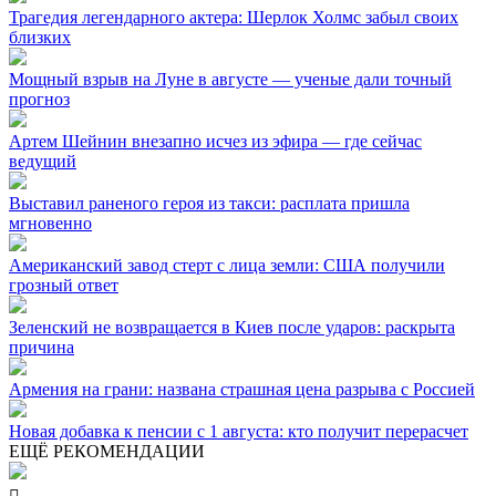
Трагедия легендарного актера: Шерлок Холмс забыл своих
близких
Мощный взрыв на Луне в августе — ученые дали точный
прогноз
Артем Шейнин внезапно исчез из эфира — где сейчас
ведущий
Выставил раненого героя из такси: расплата пришла
мгновенно
Американский завод стерт с лица земли: США получили
грозный ответ
Зеленский не возвращается в Киев после ударов: раскрыта
причина
Армения на грани: названа страшная цена разрыва с Россией
Новая добавка к пенсии с 1 августа: кто получит перерасчет
ЕЩЁ РЕКОМЕНДАЦИИ