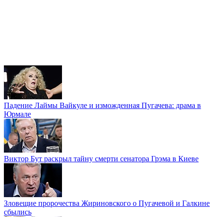
Падение Лаймы Вайкуле и изможденная Пугачева: драма в
Юрмале
Виктор Бут раскрыл тайну смерти сенатора Грэма в Киеве
Зловещие пророчества Жириновского о Пугачевой и Галкине
сбылись