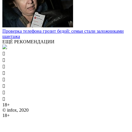
Проверка телефона грозит бедой: семьи стали заложниками
шантажа
ЕЩЁ РЕКОМЕНДАЦИИ








18+
© infox, 2020
18+
На информационных ресурсах INFOX применяются
рекомендательные технологии (информационные технологии
предоставления информации на основе сбора, систематизации