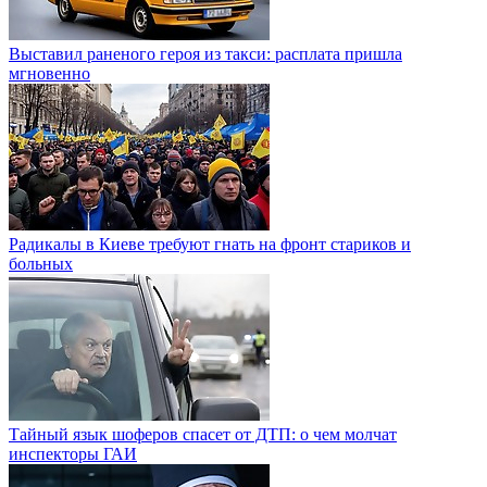
Выставил раненого героя из такси: расплата пришла
мгновенно
Радикалы в Киеве требуют гнать на фронт стариков и
больных
Тайный язык шоферов спасет от ДТП: о чем молчат
инспекторы ГАИ