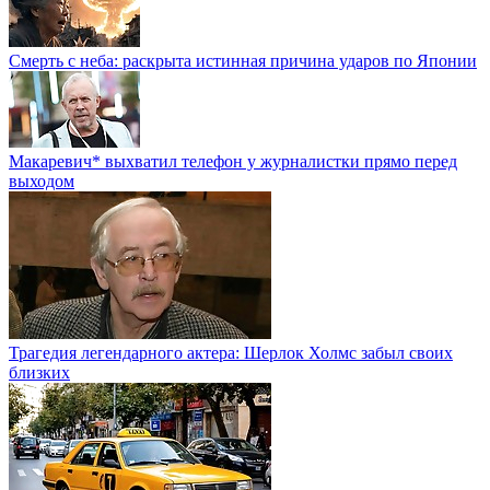
Смерть с неба: раскрыта истинная причина ударов по Японии
Макаревич* выхватил телефон у журналистки прямо перед
выходом
Трагедия легендарного актера: Шерлок Холмс забыл своих
близких