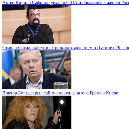
Актер Кирилл Сафонов уехал в США и обратился к жене в Рос
Стивен Сигал выступил с резким заявлением о Путине и Зелен
Виктор Бут раскрыл тайну смерти сенатора Грэма в Киеве