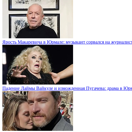
Ярость Макаревича в Юрмале: музыкант сорвался на журналис
Падение Лаймы Вайкуле и изможденная Пугачева: драма в Юр