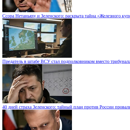
Ссора Нетаньяху и Зеленского: раскрыта тайна «Железного куп
Предатель в штабе ВСУ стал подполковником вместо трибунал
40 дней страха Зеленского: тайный план против России провал