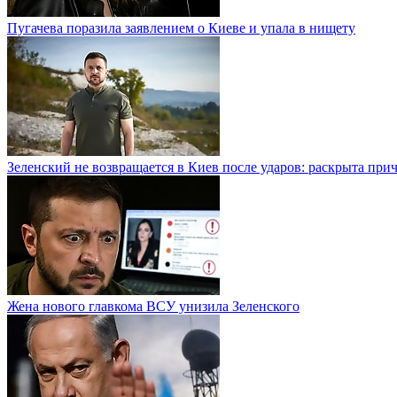
Пугачева поразила заявлением о Киеве и упала в нищету
Зеленский не возвращается в Киев после ударов: раскрыта при
Жена нового главкома ВСУ унизила Зеленского