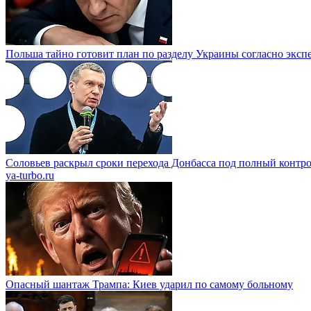
Польша тайно готовит план по разделу Украины согласно эксп
Соловьев раскрыл сроки перехода Донбасса под полный контр
ya-turbo.ru
Опасный шантаж Трампа: Киев ударил по самому больному