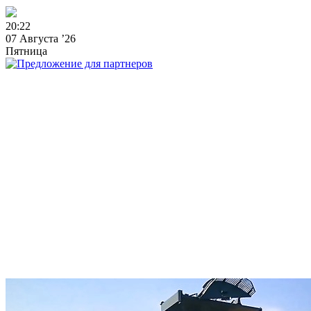
2
0
:
2
2
07 Августа ’26
Пятница