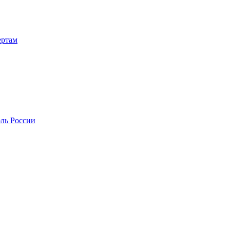
ертам
оль России