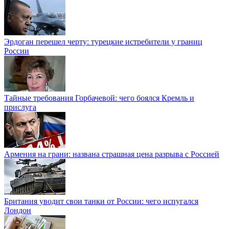
Эрдоган перешел черту: турецкие истребители у границ
России
Тайные требования Горбачевой: чего боялся Кремль и
прислуга
Армения на грани: названа страшная цена разрыва с Россией
Британия уводит свои танки от России: чего испугался
Лондон