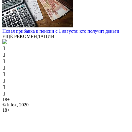
Новая прибавка к пенсии с 1 августа: кто получит деньги
ЕЩЁ РЕКОМЕНДАЦИИ








18+
© infox, 2020
18+
На информационных ресурсах INFOX применяются
рекомендательные технологии (информационные технологии
предоставления информации на основе сбора, систематизации
и анализа сведений, относящихся к предпочтениям