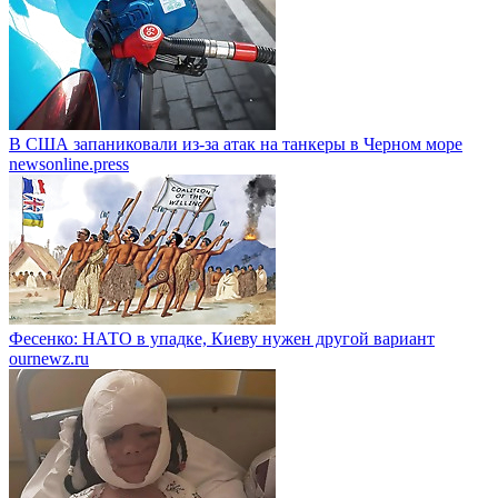
В США запаниковали из-за атак на танкеры в Черном море
newsonline.press
Фесенко: НАТО в упадке, Киеву нужен другой вариант
ournewz.ru