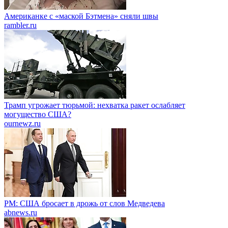
Американке с «маской Бэтмена» сняли швы
rambler.ru
Трамп угрожает тюрьмой: нехватка ракет ослабляет
могущество США?
ournewz.ru
PM: США бросает в дрожь от слов Медведева
abnews.ru