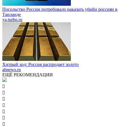
Посольство России потребовало наказать убийц россиян в
Таиланде
ya-turbo.ru
Хитрый ход: Россия распродает золото
abnews.ru
ЕЩЁ РЕКОМЕНДАЦИИ






