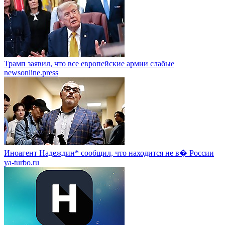
Трамп заявил, что все европейские армии слабые
newsonline.press
Иноагент Надеждин* сообщил, что находится не в� России
ya-turbo.ru