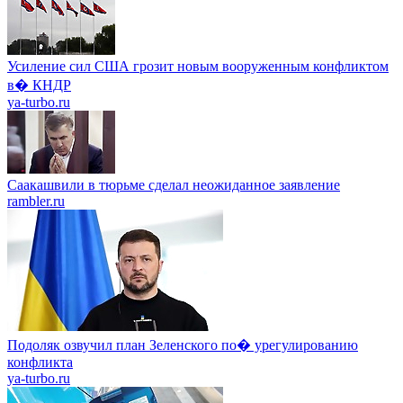
Усиление сил США грозит новым вооруженным конфликтом
в� КНДР
ya-turbo.ru
Саакашвили в тюрьме сделал неожиданное заявление
rambler.ru
Подоляк озвучил план Зеленского по� урегулированию
конфликта
ya-turbo.ru