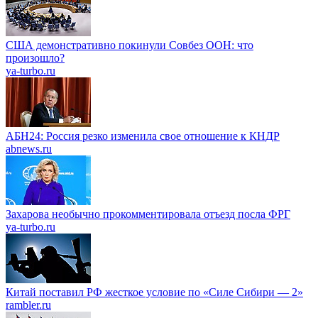
США демонстративно покинули Совбез ООН: что
произошло?
ya-turbo.ru
АБН24: Россия резко изменила свое отношение к КНДР
abnews.ru
Захарова необычно прокомментировала отъезд посла ФРГ
ya-turbo.ru
Китай поставил РФ жесткое условие по «Силе Сибири — 2»
rambler.ru