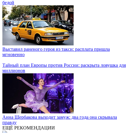
бедой
Выставил раненого героя из такси: расплата пришла
мгновенно
Тайный план Европы против России: раскрыта ловушка для
миллионов
Анна Щербакова выходит замуж: два года она скрывала
правду
ЕЩЁ РЕКОМЕНДАЦИИ