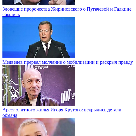
Зловещие пророчества Жириновского о Пугачевой и Галкине
сбылись
Медведев прервал молчание о мобилизации и раскрыл правду
Арест элитного жилья Игоря Крутого: вскрылись детали
обмана