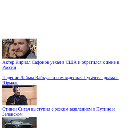
Актер Кирилл Сафонов уехал в США и обратился к жене в
России
Падение Лаймы Вайкуле и изможденная Пугачева: драма в
Юрмале
Стивен Сигал выступил с резким заявлением о Путине и
Зеленском