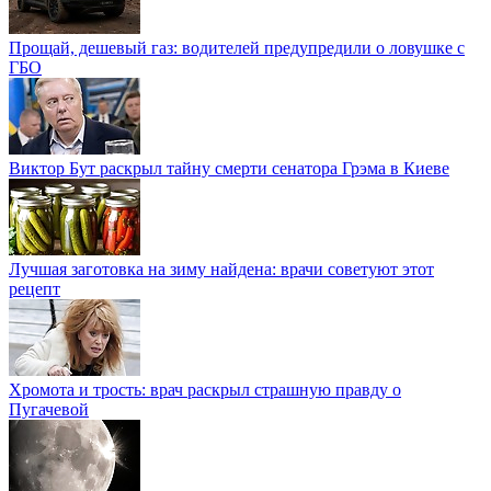
Прощай, дешевый газ: водителей предупредили о ловушке с
ГБО
Виктор Бут раскрыл тайну смерти сенатора Грэма в Киеве
Лучшая заготовка на зиму найдена: врачи советуют этот
рецепт
Хромота и трость: врач раскрыл страшную правду о
Пугачевой