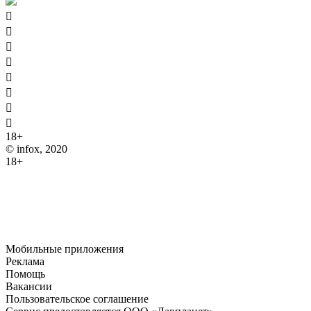








18+
© infox, 2020
18+
На информационных ресурсах INFOX применяются
рекомендательные технологии (информационные технологии
предоставления информации на основе сбора, систематизации
и анализа сведений, относящихся к предпочтениям
пользователей сети "Интернет", находящихся на территории
Российской Федерации).
Мобильные приложения
Реклама
Помощь
Вакансии
Пользовательское соглашение