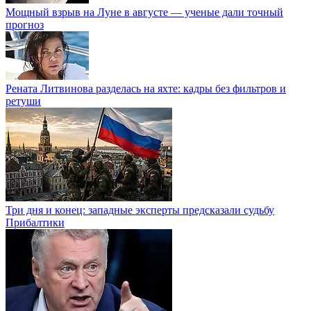
Мощный взрыв на Луне в августе — ученые дали точный
прогноз
Рената Литвинова разделась на яхте: кадры без фильтров и
ретуши
Три дня и конец: западные эксперты предсказали судьбу
Прибалтики