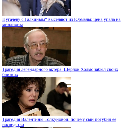
Пугачеву с Галкиным* выселяют из Юрмалы: цена упала на
миллионы
Трагедия легендарного актера: Шерлок Холмс забыл своих
близких
Трагедия Валентины Толкуновой: почему сын погубил ее
наследство