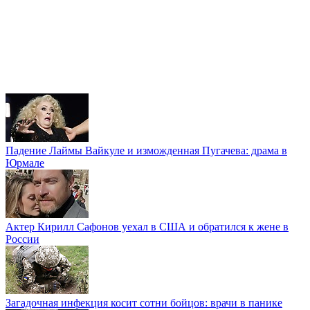
Падение Лаймы Вайкуле и изможденная Пугачева: драма в
Юрмале
Актер Кирилл Сафонов уехал в США и обратился к жене в
России
Загадочная инфекция косит сотни бойцов: врачи в панике