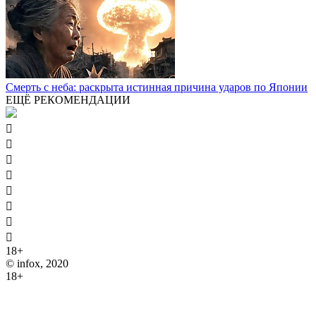
Смерть с неба: раскрыта истинная причина ударов по Японии
ЕЩЁ РЕКОМЕНДАЦИИ








18+
© infox, 2020
18+
На информационных ресурсах INFOX применяются
рекомендательные технологии (информационные технологии
предоставления информации на основе сбора, систематизации