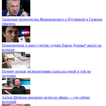
Зловещие пророчества Жириновского о Пугачевой и Галкине
сбылись
Пожизненное и арест счетов: судьба Павла Дурова* висит на
волоске
Почему нельзя десятилетиями спать на одной и той же
подушке
Артем Шейнин внезапно исчез из эфира — где сейчас
ведущий