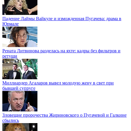
Падение Лаймы Вайкуле и изможденная Пугачева: драма в
Юрмале
Рената Литвинова разделась на яхте: кадры без фильтров и
ретуши
Миллиардер Агаларов вывел молодую жену в свет при
бывшей супруге
Зловещие пророчества Жириновского о Пугачевой и Галкине
сбылись