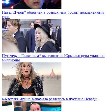
Павел Дуров* объявлен в розыск: ему грозит пожизненный
срок
Пугачеву с Галкиным* выселяют из Юрмалы: цена упала на
миллионы
64-летняя Ирина Хакамада разделась в пустыне Невады