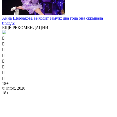
Анна Щербакова выходит замуж: два года она скрывала
правду
ЕЩЁ РЕКОМЕНДАЦИИ








18+
© infox, 2020
18+
На информационных ресурсах INFOX применяются
рекомендательные технологии (информационные технологии
предоставления информации на основе сбора, систематизации
и анализа сведений, относящихся к предпочтениям
пользователей сети "Интернет", находящихся на территории