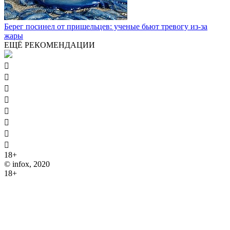
Берег посинел от пришельцев: ученые бьют тревогу из-за
жары
ЕЩЁ РЕКОМЕНДАЦИИ








18+
© infox, 2020
18+
На информационных ресурсах INFOX применяются
рекомендательные технологии (информационные технологии
предоставления информации на основе сбора, систематизации
и анализа сведений, относящихся к предпочтениям
пользователей сети "Интернет", находящихся на территории
Российской Федерации).