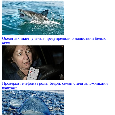
Океан закипает: ученые предупредили о нашествии белых
акул
Проверка телефона грозит бедой: семьи стали заложниками
шантажа