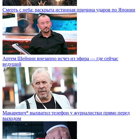
Смерть с неба: раскрыта истинная причина ударов по Японии
Артем Шейнин внезапно исчез из эфира — где сейчас
ведущий
Макаревич* выхватил телефон у журналистки прямо перед
выходом