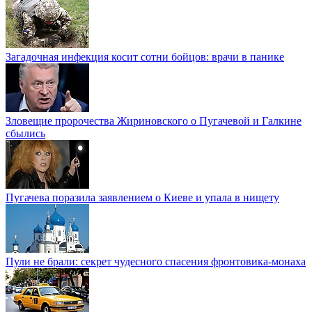
Загадочная инфекция косит сотни бойцов: врачи в панике
Зловещие пророчества Жириновского о Пугачевой и Галкине
сбылись
Пугачева поразила заявлением о Киеве и упала в нищету
Пули не брали: секрет чудесного спасения фронтовика-монаха