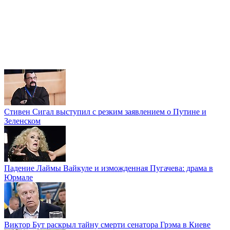
Стивен Сигал выступил с резким заявлением о Путине и
Зеленском
Падение Лаймы Вайкуле и изможденная Пугачева: драма в
Юрмале
Виктор Бут раскрыл тайну смерти сенатора Грэма в Киеве