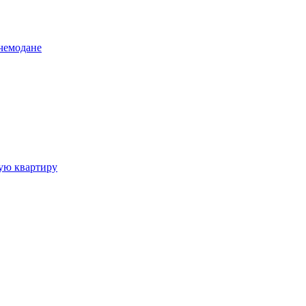
чемодане
шую квартиру