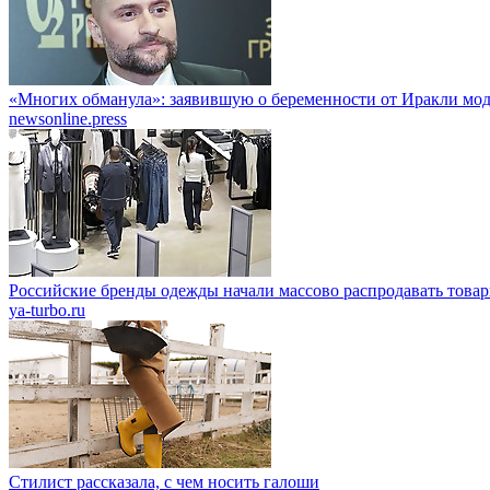
«Многих обманула»: заявившую о беременности от Иракли мо
newsonline.press
Российские бренды одежды начали массово распродавать това
ya-turbo.ru
Стилист рассказала, с чем носить галоши