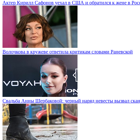
Актер Кирилл Сафонов уехал в США и обратился к жене в Рос
Волочкова в кружеве ответила критикам словами Раневской
Свадьба Анны Щербаковой: черный наряд невесты вызвал ска