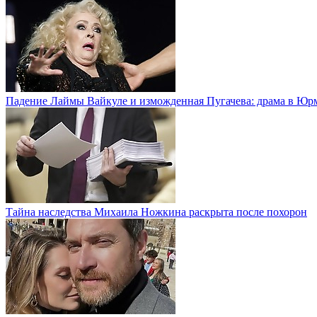
Падение Лаймы Вайкуле и изможденная Пугачева: драма в Юр
Тайна наследства Михаила Ножкина раскрыта после похорон