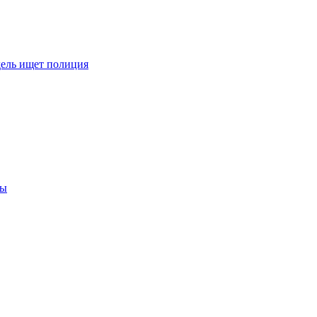
дель ищет полиция
ры