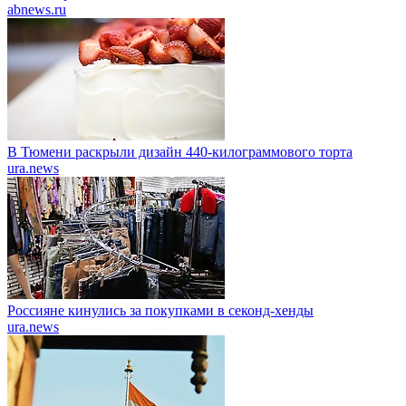
abnews.ru
В Тюмени раскрыли дизайн 440-килограммового торта
ura.news
Россияне кинулись за покупками в секонд-хенды
ura.news