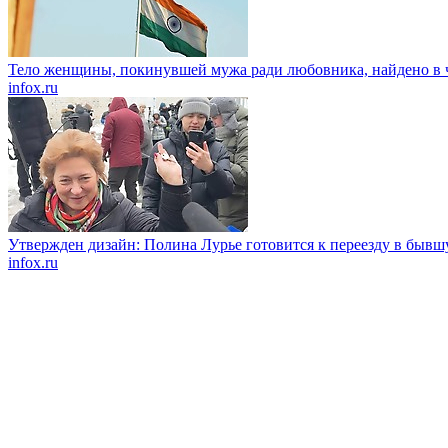
Тело женщины, покинувшей мужа ради любовника, найдено в 
infox.ru
Утвержден дизайн: Полина Лурье готовится к переезду в быв
infox.ru