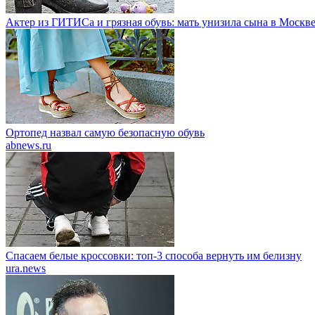
Актер из ГИТИСа и грязная обувь: мать унизила сына в Москв
Ортопед назвал самую безопасную обувь
abnews.ru
Спасаем белые кроссовки: топ-3 способа вернуть им белизну
ura.news