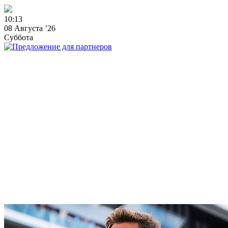
1
0
:
1
3
08 Августа ’26
Суббота