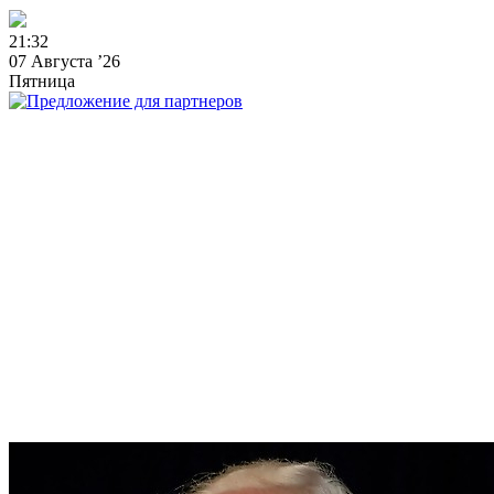
2
1
:
3
2
07 Августа ’26
Пятница